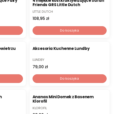
ące Fairy
4 miękkie kostki aktywizujące Safari
Friends GRS Little Dutch
PRODUCENT
LITTLE DUTCH
Cena
108,95 zł
Do koszyka
owietrzu
Akcesoria Kuchenne Lundby
PRODUCENT
LUNDBY
Cena
79,00 zł
Do koszyka
NOWOŚĆ
h
Ananas Mini Domek z Basenem
Klorofil
PRODUCENT
KLOROFIL