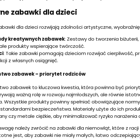
ne zabawki dla dzieci
bawki dla dzieci rozwijają zdolności artystyczne, wyobraźnię
ady kreatywnych zabawek
: Zestawy do tworzenia biżuterii,
łe produkty wspierające twórczość.
ci
: Takie zabawki pomagają dzieciom rozwijać cierpliwość, p
kcji z własnych osiągnięć.
two zabawek – priorytet rodziców
wo zabawek to kluczowa kwestia, która powinna być prioryt
ywają ważną rolę w rozwoju najmłodszych, ale równie istotn
a. Wszystkie produkty powinny spełniać obowiązujące normy,
 standardami bezpieczeństwa. Materiały użyte do ich produ
alany czy metale ciężkie, aby minimalizować ryzyko narażenia
wagę należy zwrócić na zabawki dla niemowląt, które z racji 
totne jest, aby zabawki nie miały małych, łatwo odczepiają