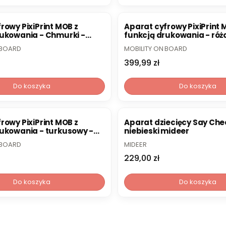
rowy PixiPrint MOB z
Aparat cyfrowy PixiPrint 
rukowania - Chmurki -
funkcją drukowania - róż
n Board
Mobility On Board
PRODUCENT
 BOARD
MOBILITY ON BOARD
Cena
399,99 zł
Do koszyka
Do koszyka
rowy PixiPrint MOB z
Aparat dziecięcy Say Che
rukowania - turkusowy -
niebieski mideer
n Board
PRODUCENT
 BOARD
MIDEER
Cena
229,00 zł
Do koszyka
Do koszyka