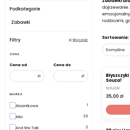
Zabawki dla
dojrzewanie.
Podkategorie
emocjonalny
rodzicami, g
Zabawki
Lista pr
Sortowanie:
Filtry
Wyczyść
Domyślne
CENA
Cena od
Cena do
Błyszczyki
zł
zł
Souza!
PRODUCENT
SOUZA!
MARKA
Cena
35,00 zł
Marka
1
Alaantkowe
23
Albi
2
And We Talk