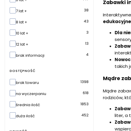
Zabawki in
38
7 lat +
Interaktywne
43
edukacyjne 
8 lat +
3
Dla ni
10 lat +
sensory
13
12 lat +
Zabawk
interak
4
brak informacji
Nowocz
takich 
DOSTĘPNOŚĆ
Mądre zab
Dostępność
1398
brak towaru
Mądre zabawk
618
na wyczerpaniu
rodziców, kt
1853
średnia ilość
Zabawk
452
liter, 
duża ilość
Zabawk
wspiera