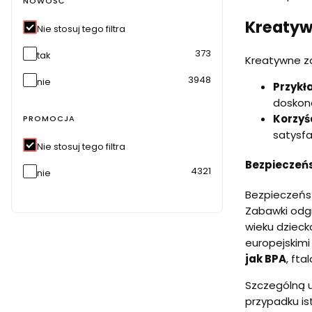
NOWOŚĆ
Kreatyw
Nie stosuj tego filtra
373
tak
Kreatywne za
3948
nie
Przykł
doskona
Korzyś
PROMOCJA
satysfa
Nie stosuj tego filtra
Bezpieczeńs
4321
nie
Bezpieczeńst
Zabawki odgr
wieku dzieck
europejskimi
jak BPA
, ft
Szczególną u
przypadku is