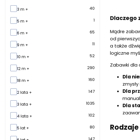
40
3 m +
Dlaczego 
1
5 m +
Mądre zabawk
65
6 m +
od pierwszyc
11
9 m +
a także dźwi
logiczne myś
52
10 m +
Zabawki dla 
290
12 m +
Dla ni
160
18 m +
zmysły 
Dla pr
147
2 lata +
manual
1035
3 lata +
Dla sta
zaawans
102
4 lata +
Rodzaje
80
5 lat +
147
6 lat +