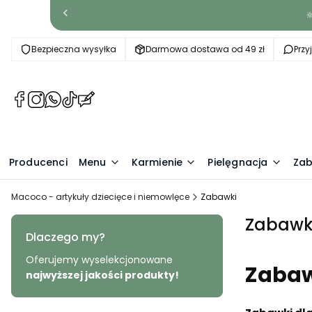

Bezpieczna wysyłka
Darmowa dostawa od 49 zł
Prz
(Otwiera
(Otwiera
(Otwiera
(Otwiera
(Otwiera
się
się
się
się
się
w
w
w
w
w
nowej
nowej
nowej
nowej
nowej
Producenci
karcie)
karcie)
karcie)
karcie)
Menu
karcie)
Karmienie
Pielęgnacja
Zab
Macoco - artykuły dziecięce i niemowlęce
Zabawki
Zabawk
Dlaczego my?
Oferujemy wyselekcjonowane
Zabawk
najwyższej jakości produkty!