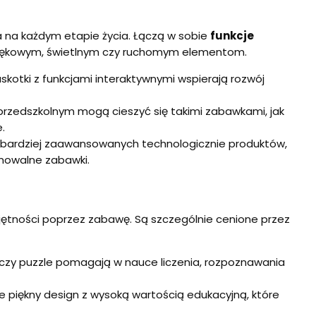
a na każdym etapie życia. Łączą w sobie
funkcje
źwiękowym, świetlnym czy ruchomym elementom.
askotki z funkcjami interaktywnymi wspierają rozwój
u przedszkolnym mogą cieszyć się takimi zabawkami, jak
.
z bardziej zaawansowanych technologicznie produktów,
amowalne zabawki.
jętności poprzez zabawę. Są szczególnie cenione przez
we czy puzzle pomagają w nauce liczenia, rozpoznawania
e piękny design z wysoką wartością edukacyjną, które