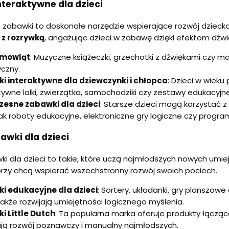
teraktywne dla dzieci
 zabawki to doskonałe narzędzie wspierające rozwój dzieck
z rozrywką
, angażując dzieci w zabawę dzięki efektom d
emowląt
: Muzyczne książeczki, grzechotki z dźwiękami czy m
czny.
i interaktywne dla dziewczynki i chłopca
: Dzieci w wiek
tywne lalki, zwierzątka, samochodziki czy zestawy edukacyjne
esne zabawki dla dzieci
: Starsze dzieci mogą korzystać 
jak roboty edukacyjne, elektroniczne gry logiczne czy progr
awki dla dzieci
i dla dzieci to takie, które uczą najmłodszych nowych umie
órzy chcą wspierać wszechstronny rozwój swoich pociech.
i edukacyjne dla dzieci
: Sortery, układanki, gry planszo
a także rozwijają umiejętności logicznego myślenia.
i Little Dutch
: Ta popularna marka oferuje produkty łącząc
ją rozwój poznawczy i manualny najmłodszych.