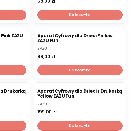
Cena
68,00 zł
Do koszyka
 Pink ZAZU
Aparat Cyfrowy dla Dzieci Yellow
ZAZU Fun
PRODUCENT
ZAZU
Cena
99,00 zł
Do koszyka
 z Drukarką
Aparat Cyfrowy dla Dzieci z Drukarką
Yellow ZAZU Fun
PRODUCENT
ZAZU
Cena
199,00 zł
Do koszyka