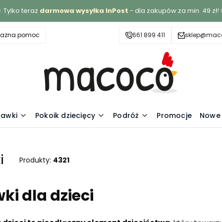
 Tylko teraz
darmowa wysyłka InPost
- dla zakupów za min. 49 zł! 
yjazna pomoc
661 899 411
sklep@maco
awki
Pokoik dziecięcy
Podróż
Promocje
Nowe 
i
Produkty:
4321
i dla dzieci