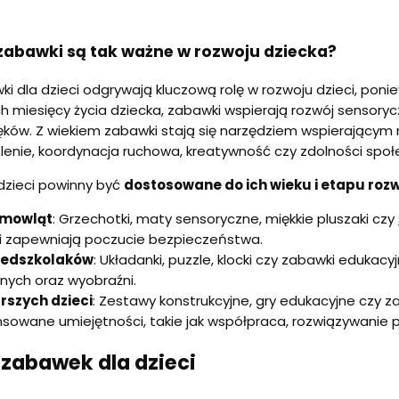
zabawki są tak ważne w rozwoju dziecka?
i dla dzieci odgrywają kluczową rolę w rozwoju dzieci, poni
h miesięcy życia dziecka, zabawki wspierają rozwój sensoryc
ęków. Z wiekiem zabawki stają się narzędziem wspierającym 
lenie, koordynacja ruchowa, kreatywność czy zdolności społ
dzieci powinny być
dostosowane do ich wieku i etapu roz
emowląt
: Grzechotki, maty sensoryczne, miękkie pluszaki czy
i zapewniają poczucie bezpieczeństwa.
zedszkolaków
: Układanki, puzzle, klocki czy zabawki edukac
nych oraz wyobraźni.
rszych dzieci
: Zestawy konstrukcyjne, gry edukacyjne czy z
owane umiejętności, takie jak współpraca, rozwiązywanie
 zabawek dla dzieci