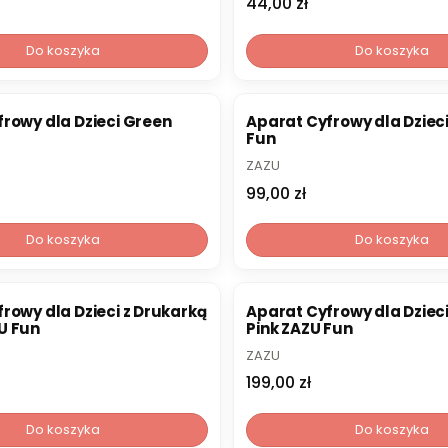
Cena
44,00 zł
Do koszyka
Do koszyka
rowy dla Dzieci Green
Aparat Cyfrowy dla Dzieci
Fun
PRODUCENT
ZAZU
Cena
99,00 zł
Do koszyka
Do koszyka
rowy dla Dzieci z Drukarką
Aparat Cyfrowy dla Dzieci
U Fun
Pink ZAZU Fun
PRODUCENT
ZAZU
Cena
199,00 zł
Do koszyka
Do koszyka