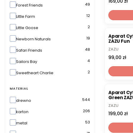
Cena
169,00 zł
49
Forest Friends
12
Little Farm
2
Little Goose
Aparat Cyf
19
Newborn Naturals
ZAZU Fun
PRODUCENT
ZAZU
48
Safari Friends
Cena
99,00 zł
4
Sailors Bay
2
Sweetheart Charlie
MATERIAŁ
Aparat Cyf
Green ZAZ
Materiał
544
drewno
PRODUCENT
ZAZU
206
karton
Cena
199,00 zł
53
metal