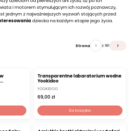
yszy dzieciom od pierwszych dni życia, aż po ich
świata i motorem stymulującym ich rozwój poznawczy,
st jednym z najważniejszych wyzwań stojących przed
ainteresowania
dziecka na każdym etapie jego życia.
z 181
Strona
Następ
 w
Transparentne labaratorium wodne
Yookidoo
PRODUCENT
YOOKIDOO
Cena
69,00 zł
Do koszyka
NOWOŚĆ