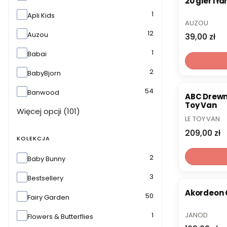
20 gier i 
1
Apli Kids
PRODUCENT
AUZOU
12
Auzou
Cena
39,00 zł
1
Babai
2
BabyBjorn
54
Banwood
ABC Drewni
Toy Van
Więcej opcji (101)
PRODUCENT
LE TOY VAN
Cena
209,00 zł
KOLEKCJA
Kolekcja
2
Baby Bunny
3
Bestsellery
Akordeon 
50
Fairy Garden
PRODUCENT
1
JANOD
Flowers & Butterflies