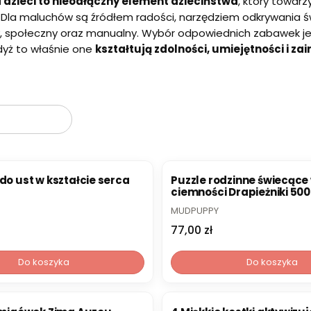
 dzieci to nieodłączny element dzieciństwa
, który towarz
 Dla maluchów są źródłem radości, narzędziem odkrywania 
, społeczny oraz manualny. Wybór odpowiednich zabawek je
dyż to właśnie one
kształtują zdolności, umiejętności i z
oduktów
 do ust w kształcie serca
Puzzle rodzinne świecące
ciemności Drapieżniki 500
elementów 8+ Mudpuppy
PRODUCENT
MUDPUPPY
Cena
77,00 zł
Do koszyka
Do koszyka