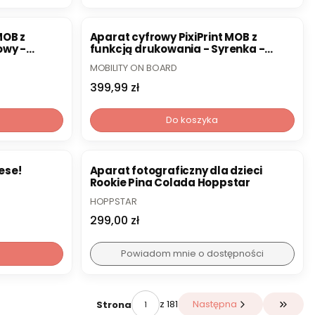
MOB z
Aparat cyfrowy PixiPrint MOB z
owy -
funkcją drukowania - Syrenka -
Mobility On Board
PRODUCENT
MOBILITY ON BOARD
Cena
399,99 zł
Do koszyka
ese!
Aparat fotograficzny dla dzieci
Rookie Pina Colada Hoppstar
PRODUCENT
HOPPSTAR
Cena
299,00 zł
Powiadom mnie o dostępności
z 181
Następna
Strona
Przejdź