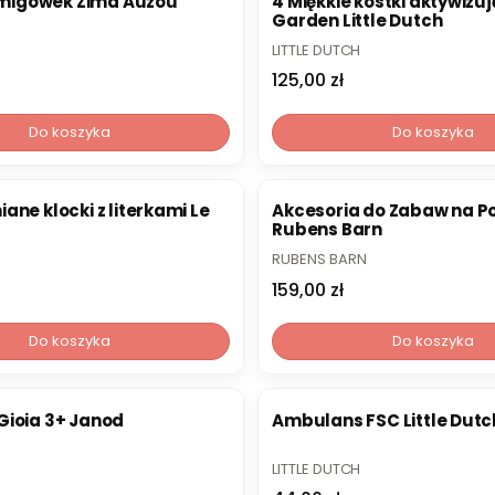
łamigówek Zima Auzou
4 Miękkie kostki aktywizuj
Garden Little Dutch
PRODUCENT
LITTLE DUTCH
Cena
125,00 zł
Do koszyka
Do koszyka
ane klocki z literkami Le
Akcesoria do Zabaw na P
Rubens Barn
PRODUCENT
RUBENS BARN
Cena
159,00 zł
Do koszyka
Do koszyka
Gioia 3+ Janod
Ambulans FSC Little Dutc
PRODUCENT
LITTLE DUTCH