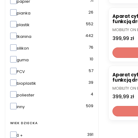
71
papier
26
pianka
Aparat cyf
funkcją d
552
plastik
Mobility O
PRODUCENT
MOBILITY ON
442
tkanina
Cena
399,99 zł
76
silikon
10
guma
57
PCV
Aparat cyf
funkcją d
39
bioplastik
Mobility O
PRODUCENT
MOBILITY ON
4
poliester
Cena
399,99 zł
509
inny
WIEK DZIECKA
Wiek dziecka
391
0 +