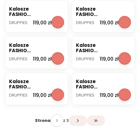
Kalosze
Kalosze
FASHION
FASHION
BOOT
BOOT
PRODUCENT
PRODUCENT
Cena
Cena
119,00 zł
119,00 zł
DRUPPIES
DRUPPIES
marine 21
marine
Druppies
22
Druppies
Kalosze
Kalosze
FASHION
FASHION
BOOT
BOOT
PRODUCENT
PRODUCENT
Cena
Cena
119,00 zł
119,00 zł
DRUPPIES
DRUPPIES
marine
marine
23
24
Druppies
Druppies
Kalosze
Kalosze
FASHION
FASHION
BOOT
BOOT
PRODUCENT
PRODUCENT
Cena
Cena
119,00 zł
119,00 zł
DRUPPIES
DRUPPIES
marine
orange
26
23
Druppies
Druppies
z 3
Strona
Przejdź do ostatniej s