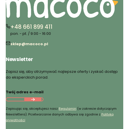
+48 661 899 411
pon. - pt. / 9:00 - 16:00
sklep@macoco.pl
Newsletter
Zapisz się, aby otrzymywać najlepsze oferty i zyskać dostęp
do eksperckich porad.
Twój adres e-mail
Zapisując się, akceptujesz nasz
Regulamin
(w zakresie dotyczącym
Newslettera). Przetwarzanie danych odbywa się zgodnie z
Polityką
prywatności
.