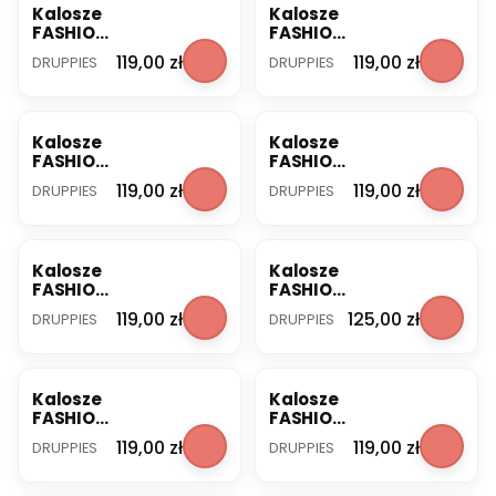
Kalosze
Kalosze
FASHION
FASHION
BOOT
BOOT
PRODUCENT
PRODUCENT
Cena
Cena
119,00 zł
119,00 zł
DRUPPIES
DRUPPIES
blue 23
dark
Druppies
grey 22
Druppies
Kalosze
Kalosze
FASHION
FASHION
BOOT
BOOT
PRODUCENT
PRODUCENT
Cena
Cena
119,00 zł
119,00 zł
DRUPPIES
DRUPPIES
dark
dark
grey 23
grey 24
Druppies
Druppies
Kalosze
Kalosze
FASHION
FASHION
BOOT
BOOT
PRODUCENT
PRODUCENT
Cena
Cena
119,00 zł
125,00 zł
DRUPPIES
DRUPPIES
dark
Druppie
grey 27
s fresh
Druppies
green20
Kalosze
Kalosze
FASHION
FASHION
BOOT
BOOT
PRODUCENT
PRODUCENT
Cena
Cena
119,00 zł
119,00 zł
DRUPPIES
DRUPPIES
fresh
marine
green 21
20
Druppies
Druppies