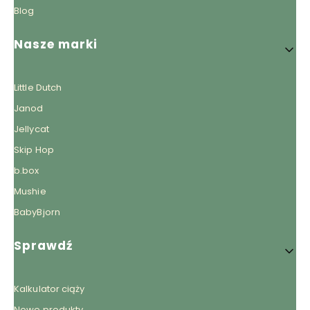
Blog
Nasze marki
Little Dutch
Janod
Jellycat
Skip Hop
b.box
Mushie
BabyBjorn
Sprawdź
Kalkulator ciąży
Nowe produkty