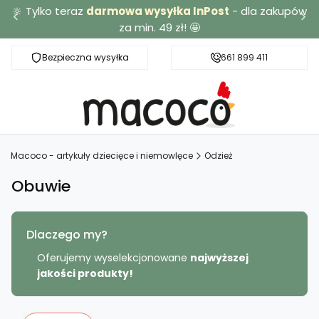
🔆 Tylko teraz
darmowa wysyłka InPost
- dla zakupów
za min. 49 zł! 🤩
Bezpieczna wysyłka
Darmowa dostawa od 49 zł
661 899 411
Macoco - artykuły dziecięce i niemowlęce
Odzież
Obuwie
Dlaczego my?
Oferujemy wyselekcjonowane
najwyższej
jakości produkty!