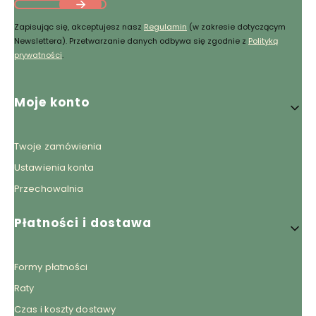
Zapisując się, akceptujesz nasz
Regulamin
(w zakresie dotyczącym
Newslettera). Przetwarzanie danych odbywa się zgodnie z
Polityką
prywatności
.
Linki w stopce
Moje konto
Twoje zamówienia
Ustawienia konta
Przechowalnia
Płatności i dostawa
Formy płatności
Raty
Czas i koszty dostawy