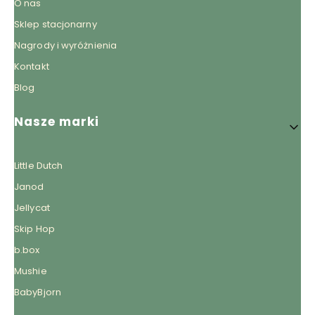
O nas
Sklep stacjonarny
Nagrody i wyróżnienia
Kontakt
Blog
Nasze marki
Little Dutch
Janod
Jellycat
Skip Hop
b.box
Mushie
BabyBjorn