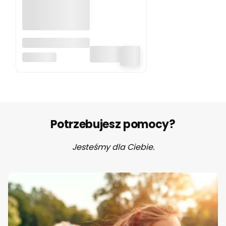
Silikonowe kółka,
zawieszka
BO JUNGLE
gryzak 6 sztuk
Bo Jungle
Potrzebujesz pomocy?
Jesteśmy dla Ciebie.