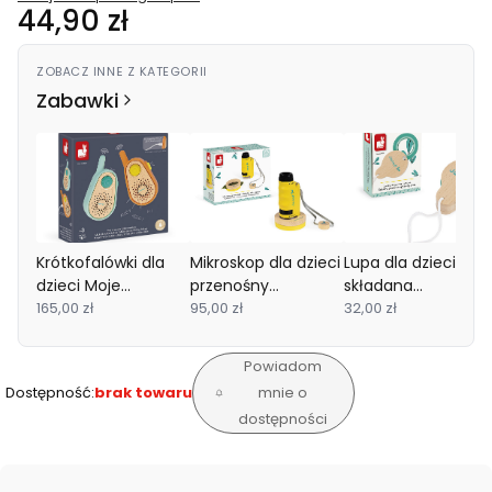
Cena
44,90 zł
ZOBACZ INNE Z KATEGORII
Zabawki
Krótkofalówki dla
Mikroskop dla dzieci
Lupa dla dzieci
dzieci Moje
przenośny
składana
pierwsze walkie
165,00 zł
kieszonkowy 3+
95,00 zł
kieszonkowa 3+
32,00 zł
talkie 3+ Janod
Janod
Janod
Powiadom
Dostępność:
brak towaru
mnie o
dostępności