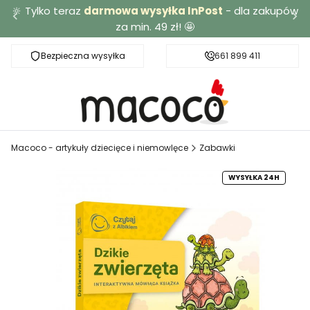
🔆 Tylko teraz
darmowa wysyłka InPost
- dla zakupów
za min. 49 zł! 🤩
Bezpieczna wysyłka
Darmowa dostawa od 49 zł
661 899 411
Macoco - artykuły dziecięce i niemowlęce
Zabawki
WYSYŁKA 24H