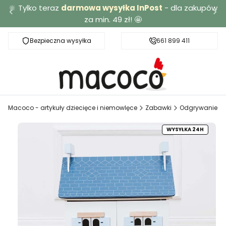
🔆 Tylko teraz
darmowa wysyłka InPost
- dla zakupów
za min. 49 zł! 🤩
Bezpieczna wysyłka
Darmowa dostawa od 49 zł
661 899 411
Macoco - artykuły dziecięce i niemowlęce
Zabawki
Odgrywanie ró
WYSYŁKA 24H