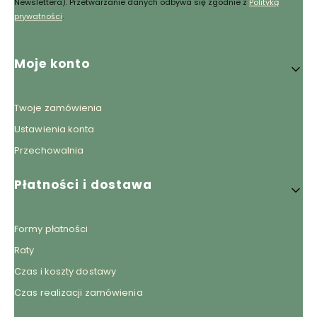
Newslettera). Przetwarzanie danych odbywa się zgodnie z
Polityką
prywatności
.
Linki w stopce
Moje konto
Twoje zamówienia
Ustawienia konta
Przechowalnia
Płatności i dostawa
Formy płatności
Raty
Czas i koszty dostawy
Czas realizacji zamówienia