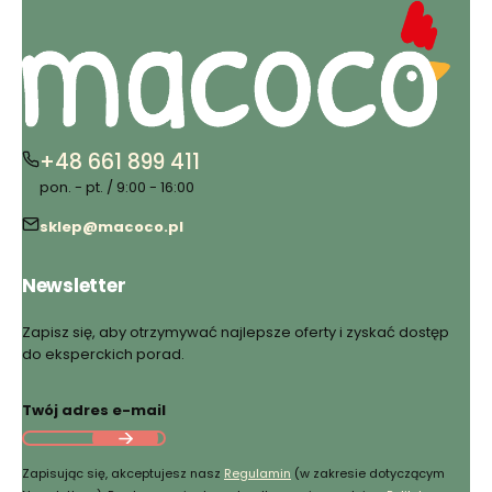
+48 661 899 411
pon. - pt. / 9:00 - 16:00
sklep@macoco.pl
Newsletter
Zapisz się, aby otrzymywać najlepsze oferty i zyskać dostęp
do eksperckich porad.
Twój adres e-mail
Zapisując się, akceptujesz nasz
Regulamin
(w zakresie dotyczącym