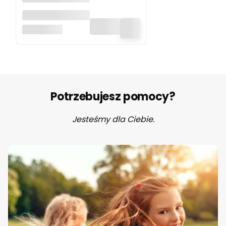
Zestaw plażowy
3 el. Dreamy
LITTLE DUTCH
Mermaid Little
Dutch
Potrzebujesz pomocy?
Jesteśmy dla Ciebie.