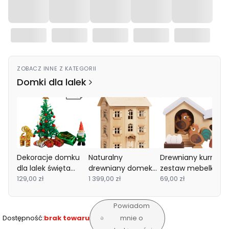
ZOBACZ INNE Z KATEGORII
Domki dla lalek
Dekoracje domku
Naturalny
Drewniany kurnik
dla lalek święta
drewniany domek
zestaw mebelki do
zestaw, choinka,
129,00 zł
dla lalek zabawka
1 399,00 zł
domku dla lalek
69,00 zł
Boże Narodzenie
dla dzieci lalki Le
zabawka Le Toy
Lundby
Toy Van
Van
Powiadom
Dostępność:
brak towaru
mnie o