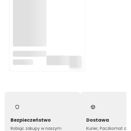
Domek dla
lalek
LE TOY VAN
Mayberry Le
Toy Van
Bezpieczeństwo
Dostawa
Robiąc zakupy w naszym
Kurier, Paczkomat czy