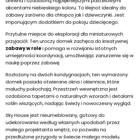
drewna i ozdobioną najpiękniejszymi pastelowymi
akcentami niebieskiego koloru. To klejnot idealny do
zabawy zarówno dla chłopca jak i dziewczynki. Jest
imponującym dodatkiem do pokoju dziecięcego.
Przytulne miejsce do eksploracji dla miniaturowych
przyjaciół. Ten uroczy domek zachęca do kreatywnej
zabawy w role
i pomaga w rozwijaniu istotnych
umiejętności koordynacji, umożliwiając zanurzenie się w
naukę poprzez zabawę.
Rozłożony na dwóch kondygnacjach, ten wymarzony
domek posiada otwierane okna i okiennice, które
maluchy pokochają. Przestrzeń wewnętrzna jest
ozdobiona tapetami o naturalnych wzorach i detalami
roślin wiszących, nadając świeży i nowoczesny wygląd.
Sky House jest nieumeblowany, gotowy do
udekorowania według własnych upodobań przez
małego projektanta wnętrz, co pozwala na
przedłużone przygody w świecie małego modelu.