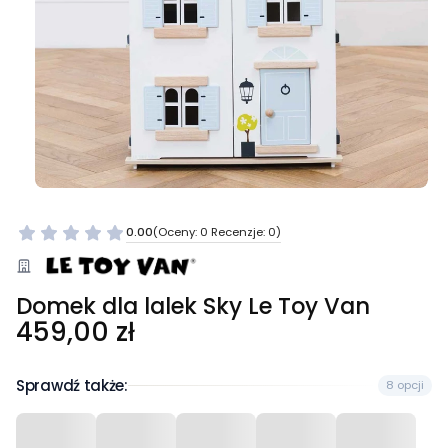
0.00
(Oceny: 0 Recenzje: 0)
Domek dla lalek Sky Le Toy Van
Cena
459,00 zł
Sprawdź także:
8 opcji