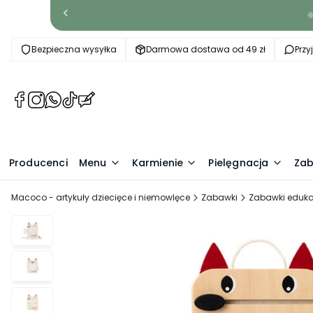

Bezpieczna wysyłka
Darmowa dostawa od 49 zł
Prz
(Otwiera
(Otwiera
(Otwiera
(Otwiera
(Otwiera
się
się
się
się
się
w
w
w
w
w
nowej
nowej
nowej
nowej
nowej
Producenci
karcie)
karcie)
karcie)
karcie)
Menu
karcie)
Karmienie
Pielęgnacja
Zab
Macoco - artykuły dziecięce i niemowlęce
Zabawki
Zabawki eduka