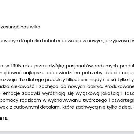
rzesunąć nos wilka
zerwonym Kapturku bohater powraca w nowym, przyjaznym wyd
na w 1995 roku przez dwójkę pasjonatów rodzimych produk
najdować najlepsze odpowiedzi na potrzeby dzieci i najl
woju. To dlatego produkty Lilliputiens nigdy nie są tylko 
budza ciekawość i zachęca do nowych odkryć. Produkowane 
emocje zabawki wyróżniają się wyjątkową jakością i fascy
 pomocy rodzicom w wychowywaniu twórczego i otwartego p
k, z cudownymi detalami, które zachwycą nie tylko dzieci, ale
ers.