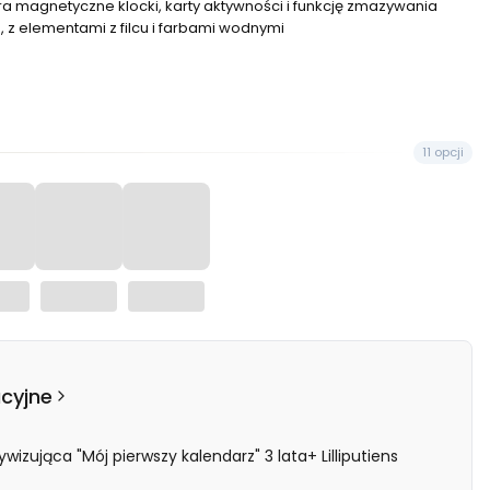
a magnetyczne klocki, karty aktywności i funkcję zmazywania
 z elementami z filcu i farbami wodnymi
11 opcji
acyjne
ywizująca "Mój pierwszy kalendarz" 3 lata+ Lilliputiens