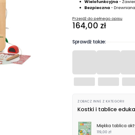
Wielofunkcyjna
- Zawier
Bezpieczna
- Drewniana,
Przejdź do pełnego opisu
Cena
164,00 zł
Sprawdź także:
ZOBACZ INNE Z KATEGORII
Kostki i tablice eduk
Miękka tablica akt
119,00 zł