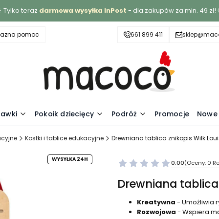
 Tylko teraz
darmowa wysyłka InPost
- dla zakupów za min. 49 zł! 
yjazna pomoc
661 899 411
sklep@maco
awki
Pokoik dziecięcy
Podróż
Promocje
Nowe 
cyjne
Kostki i tablice edukacyjne
Drewniana tablica znikopis Wilk Louis
WYSYŁKA 24H
0.00
(Oceny: 0 Re
Drewniana tablica z
Kreatywna
- Umożliwia r
Rozwojowa
- Wspiera ma