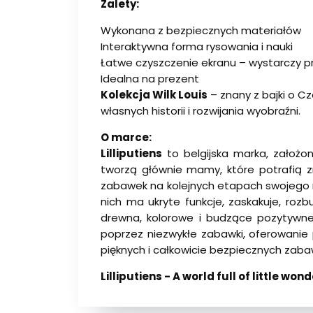
Zalety:
Wykonana z bezpiecznych materiałów
Interaktywna forma rysowania i nauki
Łatwe czyszczenie ekranu – wystarczy p
Idealna na prezent
Kolekcja Wilk Louis
– znany z bajki o C
własnych historii i rozwijania wyobraźni.
O marce:
Lilliputiens
to belgijska marka, założo
tworzą głównie mamy, które potrafią z
zabawek na kolejnych etapach swojego roz
nich ma ukryte funkcje, zaskakuje, roz
drewna, kolorowe i budzące pozytywne 
poprzez niezwykłe zabawki, oferowanie
pięknych i całkowicie bezpiecznych zabawe
Lilliputiens - A world full of little wond