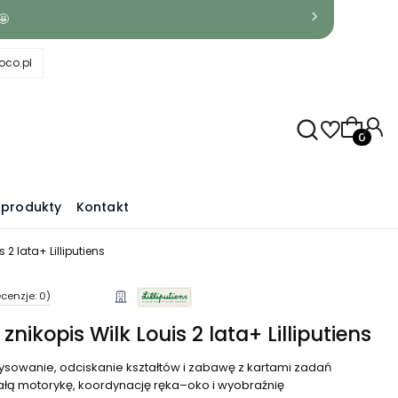
🤩
co.pl
Produkty
produkty
Kontakt
 2 lata+ Lilliputiens
cenzje: 0)
nikopis Wilk Louis 2 lata+ Lilliputiens
ysowanie, odciskanie kształtów i zabawę z kartami zadań
łą motorykę, koordynację ręka–oko i wyobraźnię