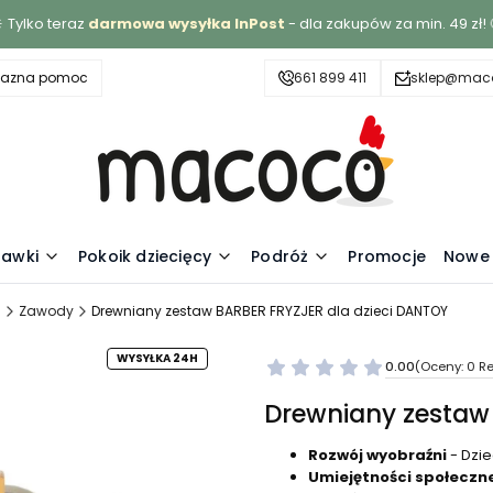
 Tylko teraz
darmowa wysyłka InPost
- dla zakupów za min. 49 zł! 
yjazna pomoc
661 899 411
sklep@maco
awki
Pokoik dziecięcy
Podróż
Promocje
Nowe 
l
Zawody
Drewniany zestaw BARBER FRYZJER dla dzieci DANTOY
WYSYŁKA 24H
0.00
(Oceny: 0 Re
Drewniany zestaw
Rozwój wyobraźni
- Dzie
Umiejętności społeczn