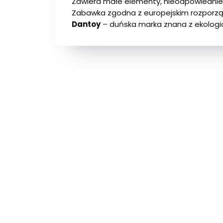
Zawiera małe elementy, nieodpowiednie dl
Zabawka zgodna z europejskim rozporzą
Dantoy
– duńska marka znana z ekologic