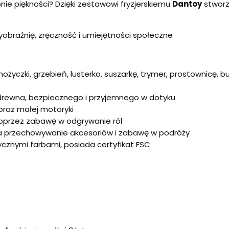
ie piękności? Dzięki zestawowi fryzjerskiemu
Dantoy
stworzy
 wyobraźnię, zręczność i umiejętności społeczne
nożyczki, grzebień, lusterko, suszarkę, trymer, prostownicę,
drewna, bezpiecznego i przyjemnego w dotyku
oraz małej motoryki
poprzez zabawę w odgrywanie ról
na przechowywanie akcesoriów i zabawę w podróży
cznymi farbami, posiada certyfikat FSC