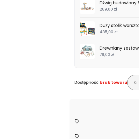
Dźwig budowlany F
289,00 zł
Duży stolik warsz
485,00 zł
Drewniany zestaw
79,00 zł
Dostępność:
brak towaru