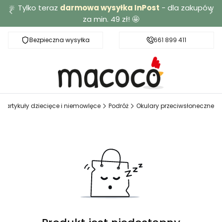
🔆 Tylko teraz
darmowa wysyłka InPost
- dla zakupów
za min. 49 zł! 🤩
Bezpieczna wysyłka
Darmowa dostawa od 49 zł
661 899 411
 artykuły dziecięce i niemowlęce
Podróż
Okulary przeciwsłoneczne