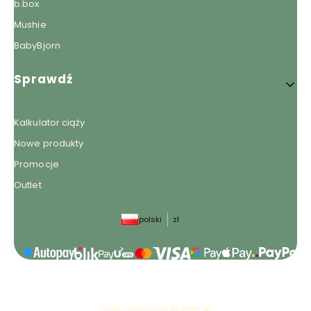
b.box
Mushie
BabyBjorn
Sprawdź
Kalkulator ciąży
Nowe produkty
Promocje
Outlet
polski
zł
Sklep internetowy
Shoper.pl