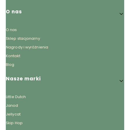
O nas
O nas
Sklep stacjonarny
Nagrody i wyróżnienia
Kontakt
Blog
Nasze marki
Little Dutch
Janod
Jellycat
Skip Hop