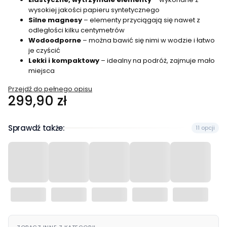
wysokiej jakości papieru syntetycznego
Silne magnesy
– elementy przyciągają się nawet z
odległości kilku centymetrów
Wodoodporne
– można bawić się nimi w wodzie i łatwo
je czyścić
Lekki i kompaktowy
– idealny na podróż, zajmuje mało
miejsca
Przejdź do pełnego opisu
Cena
299,90 zł
Sprawdź także:
11 opcji