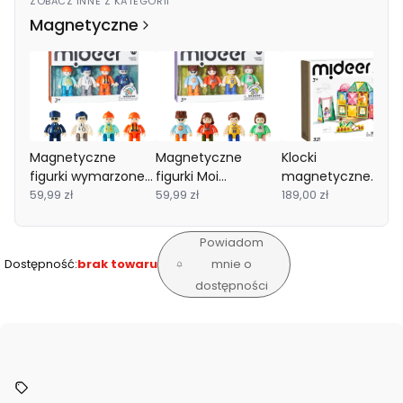
ZOBACZ INNE Z KATEGORII
Magnetyczne
Magnetyczne
Magnetyczne
Klocki
figurki wymarzone
figurki Moi
magnetyczne
zawody mideer
59,99 zł
przyjaciele mideer
59,99 zł
Rodzina (32 el.)
189,00 zł
mideer
Powiadom
Dostępność:
brak towaru
mnie o
dostępności