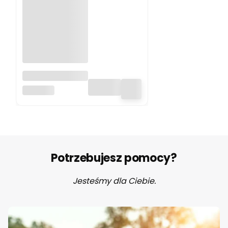
Pluszak
obciążeniowy
HUGIMALS
Nietoperz
Berkeley
Hugimals
Potrzebujesz pomocy?
Jesteśmy dla Ciebie.