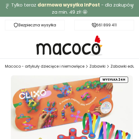
🔆 Tylko teraz
darmowa wysyłka InPost
- dla zakupów
za min. 49 zł! 🤩
Bezpieczna wysyłka
Darmowa dostawa od 49 zł
661 899 411
Macoco - artykuły dziecięce i niemowlęce
Zabawki
Zabawki eduka
WYSYŁKA 24H