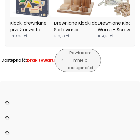
Klocki drewniane
Drewniane Klocki do
Drewniane Klocki w
przeźroczyste
Sortowania
Worku – Surowe, 5
kolorowe
143,00 zł
Kształtów –
160,10 zł
elementów
169,10 zł
sensoryczne 12 m+
Naturalne XL
Wooden Story
Janod
Wooden Story
Powiadom
Dostępność:
brak towaru
mnie o
dostępności