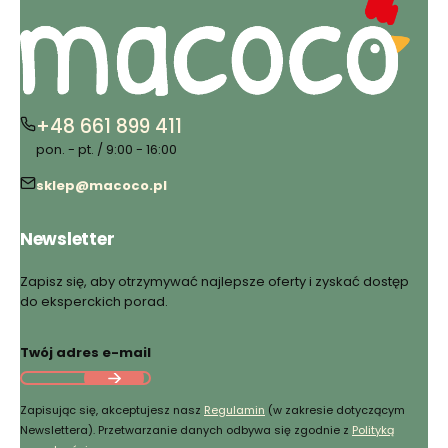
+48 661 899 411
pon. - pt. / 9:00 - 16:00
sklep@macoco.pl
Newsletter
Zapisz się, aby otrzymywać najlepsze oferty i zyskać dostęp
do eksperckich porad.
Twój adres e-mail
Zapisując się, akceptujesz nasz
Regulamin
(w zakresie dotyczącym
Newslettera). Przetwarzanie danych odbywa się zgodnie z
Polityką