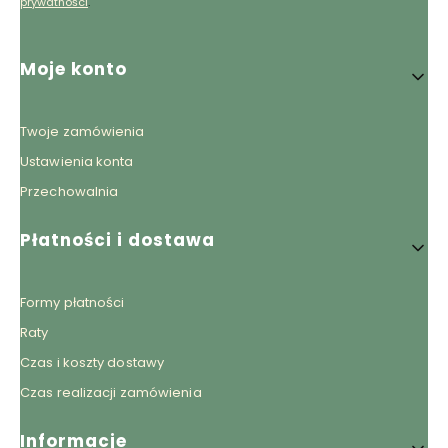
prywatności
.
Linki w stopce
Moje konto
Twoje zamówienia
Ustawienia konta
Przechowalnia
Płatności i dostawa
Formy płatności
Raty
Czas i koszty dostawy
Czas realizacji zamówienia
Informacje