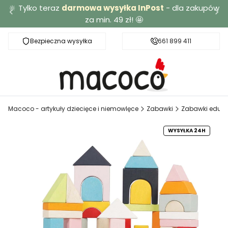
🔆 Tylko teraz
darmowa wysyłka InPost
- dla zakupów
za min. 49 zł! 🤩
Bezpieczna wysyłka
Darmowa dostawa od 49 zł
661 899 411
Macoco - artykuły dziecięce i niemowlęce
Zabawki
Zabawki eduka
WYSYŁKA 24H