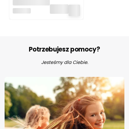
Pluszak
obciążeniowy
HUGIMALS
Nietoperz
Berkeley
Hugimals
Potrzebujesz pomocy?
Jesteśmy dla Ciebie.