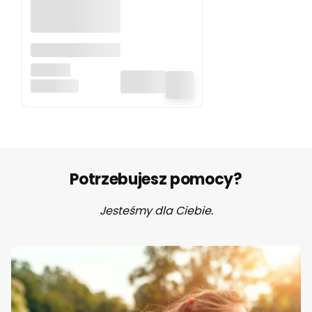
Parasolka
kaczka Leopard
ORIGINAL
Original
Duckhead
DUCKHEAD
Potrzebujesz pomocy?
Jesteśmy dla Ciebie.