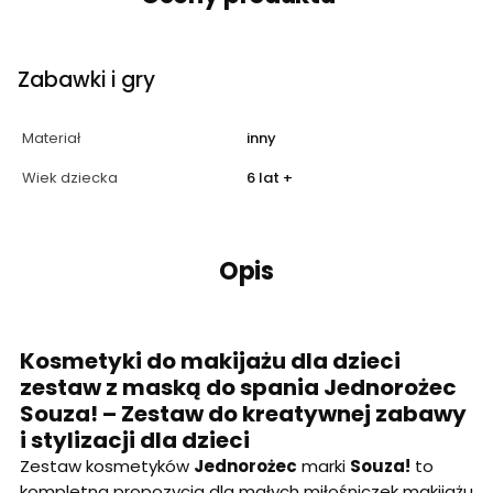
Zabawki i gry
Materiał
inny
Wiek dziecka
6 lat +
Opis
Kosmetyki do makijażu dla dzieci
zestaw z maską do spania Jednorożec
Souza! – Zestaw do kreatywnej zabawy
i stylizacji dla dzieci
Zestaw kosmetyków
Jednorożec
marki
Souza!
to
kompletna propozycja dla małych miłośniczek makijażu