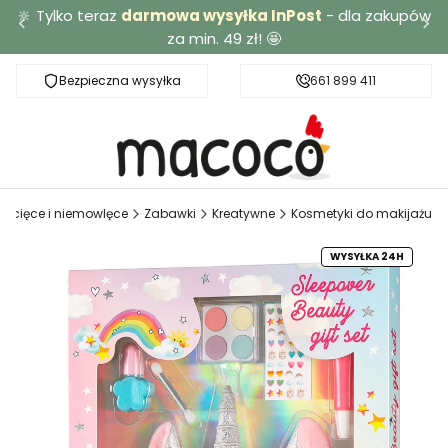
🔆 Tylko teraz
darmowa wysyłka InPost
- dla zakupów
za min. 49 zł! 🤩
Bezpieczna wysyłka
Darmowa dostawa od 49 zł
661 899 411
iecięce i niemowlęce
Zabawki
Kreatywne
Kosmetyki do makijażu
WYSYŁKA 24H