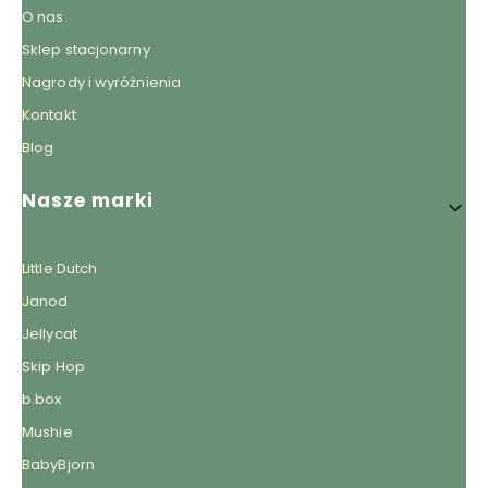
O nas
Sklep stacjonarny
Nagrody i wyróżnienia
Kontakt
Blog
Nasze marki
Little Dutch
Janod
Jellycat
Skip Hop
b.box
Mushie
BabyBjorn