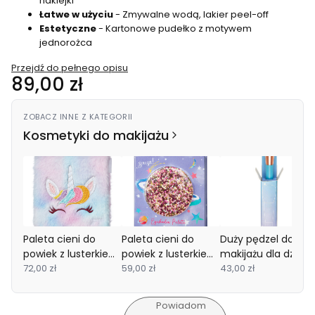
naklejki
Łatwe w użyciu
- Zmywalne wodą, lakier peel-off
Estetyczne
- Kartonowe pudełko z motywem
jednorożca
Przejdź do pełnego opisu
Cena
89,00 zł
ZOBACZ INNE Z KATEGORII
Kosmetyki do makijażu
Paleta cieni do
Paleta cieni do
Duży pędzel do
powiek z lusterkiem
powiek z lusterkiem
makijażu dla dzieci
dla dzieci w
72,00 zł
dla dzieci 9 el.
59,00 zł
Souza!
43,00 zł
puchatym etui 9 el.
Galaxy Souza!
Jednorożec Souza!
Powiadom