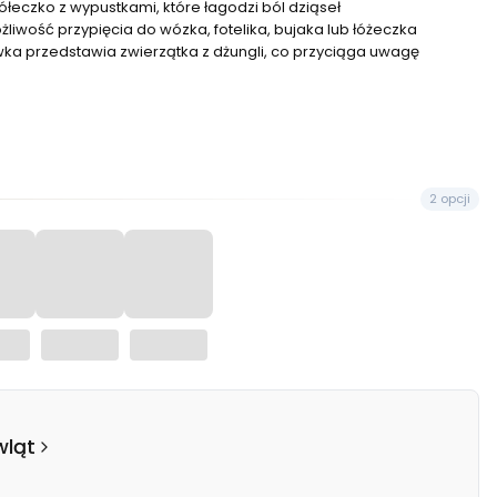
ółeczko z wypustkami, które łagodzi ból dziąseł
liwość przypięcia do wózka, fotelika, bujaka lub łóżeczka
a przedstawia zwierzątka z dżungli, co przyciąga uwagę
2 opcji
wląt