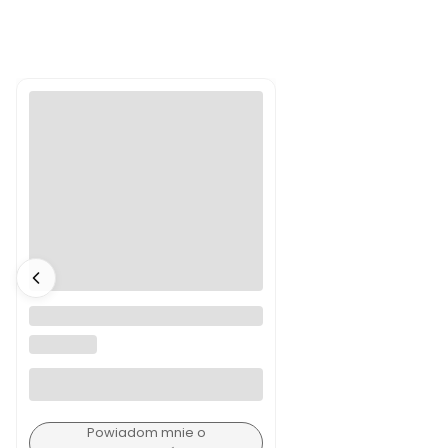
Książeczka sensoryczna
Animals Bo Jungle
BO JUNGLE
Powiadom mnie o