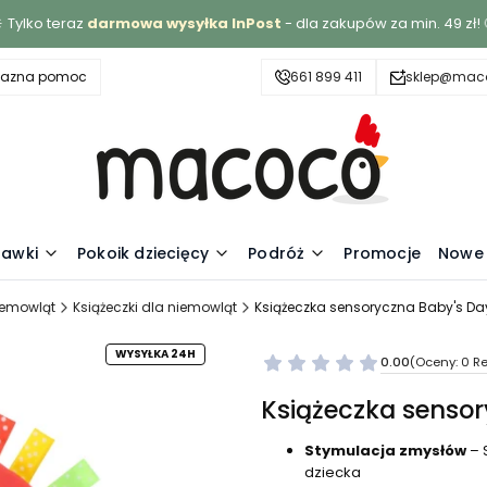
 Tylko teraz
darmowa wysyłka InPost
- dla zakupów za min. 49 zł! 
yjazna pomoc
661 899 411
sklep@maco
awki
Pokoik dziecięcy
Podróż
Promocje
Nowe 
iemowląt
Książeczki dla niemowląt
Książeczka sensoryczna Baby's Da
WYSYŁKA 24H
0.00
(Oceny: 0 Re
Książeczka sensor
Stymulacja zmysłów
– 
dziecka