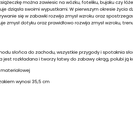
ążeczkę można zawiesic na wózku, foteliku, bujaku czy łóż
luje dziąsła swoimi wypustkami. W pierwszym okresie życia 
ywanie się w zabawki rozwija zmysł wzroku oraz spostrzegaw
luje zmysł dotyku oraz prawidłowo rozwija zmysł wzroku, tre
hodu słońca do zachodu, wszystkie przygody i spotaknia sł
ka jest rozkładana i tworzy łatwy do zabawy okrąg, polubi ją 
 materiałowej
zakiem wynosi 35,5 cm