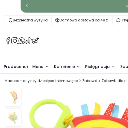

Bezpieczna wysyłka
Darmowa dostawa od 49 zł
Prz
(Otwiera
(Otwiera
(Otwiera
(Otwiera
(Otwiera
się
się
się
się
się
w
w
w
w
w
nowej
nowej
nowej
nowej
nowej
Producenci
karcie)
karcie)
karcie)
karcie)
Menu
karcie)
Karmienie
Pielęgnacja
Zab
Macoco - artykuły dziecięce i niemowlęce
Zabawki
Zabawki dla n