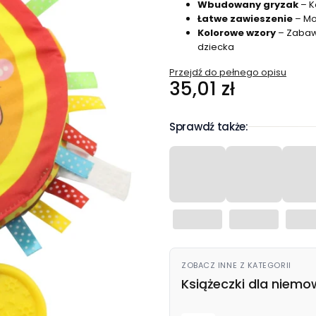
Wbudowany gryzak
– K
Łatwe zawieszenie
– Moż
Kolorowe wzory
– Zabawk
dziecka
Przejdź do pełnego opisu
Cena
35,01 zł
Sprawdź także:
ZOBACZ INNE Z KATEGORII
Książeczki dla niemo