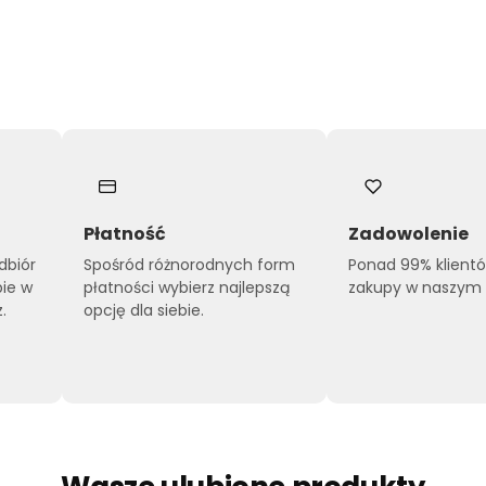
Płatność
Zadowolenie
dbiór
Spośród różnorodnych form
Ponad 99% klient
pie w
płatności wybierz najlepszą
zakupy w naszym s
.
opcję dla siebie.