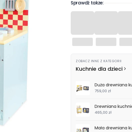
Sprawdź także:
ZOBACZ INNE Z KATEGORII
Kuchnie dla dzieci
Duża drewniana k
759,00 zł
Drewniana kuchni
465,00 zł
Mała drewniana k