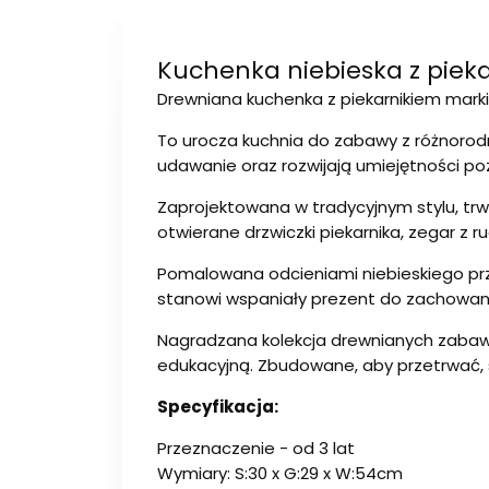
Kuchenka niebieska z pieka
Drewniana kuchenka z piekarnikiem marki
To urocza kuchnia do zabawy z różnorodn
udawanie oraz rozwijają umiejętności p
Zaprojektowana w tradycyjnym stylu, tr
otwierane drzwiczki piekarnika, zegar z 
Pomalowana odcieniami niebieskiego prz
stanowi wspaniały prezent do zachowania
Nagradzana kolekcja drewnianych zabawe
edukacyjną. Zbudowane, aby przetrwać, s
Specyfikacja:
Przeznaczenie - od 3 lat
Wymiary: S:30 x G:29 x W:54cm