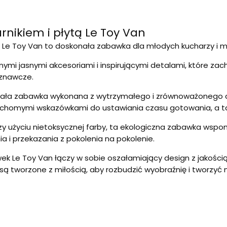
rnikiem i płytą Le Toy Van
 Le Toy Van to doskonała zabawka dla młodych kucharzy i m
ymi jasnymi akcesoriami i inspirującymi detalami, które za
oznawcze.
wała zabawka wykonana z wytrzymałego i zrównoważonego dr
ruchomymi wskazówkami do ustawiania czasu gotowania, a tak
y użyciu nietoksycznej farby, ta ekologiczna zabawka wspo
 i przekazania z pokolenia na pokolenie.
k Le Toy Van łączy w sobie oszałamiający design z jakości
ą tworzone z miłością, aby rozbudzić wyobraźnię i tworzyć 