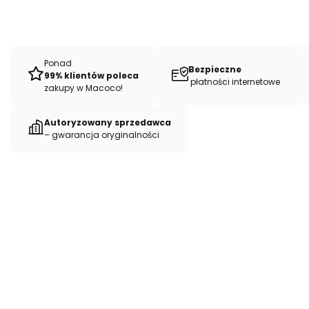
Ponad
Bezpieczne
99% klientów poleca
płatności internetowe
zakupy w Macoco!
Autoryzowany sprzedawca
– gwarancja oryginalności