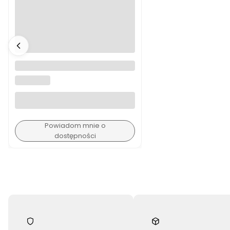
Duża Kuchnia Le Toy Van
LE TOY VAN
Powiadom mnie o
dostępności