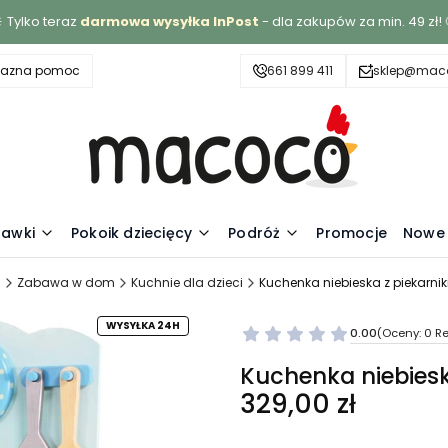
 Tylko teraz
darmowa wysyłka InPost
- dla zakupów za min. 49 zł! 
yjazna pomoc
661 899 411
sklep@maco
awki
Pokoik dziecięcy
Podróż
Promocje
Nowe 
l
Zabawa w dom
Kuchnie dla dzieci
Kuchenka niebieska z piekarnik
WYSYŁKA 24H
0.00
(Oceny: 0 Re
Kuchenka niebieska
Cena
329,00 zł