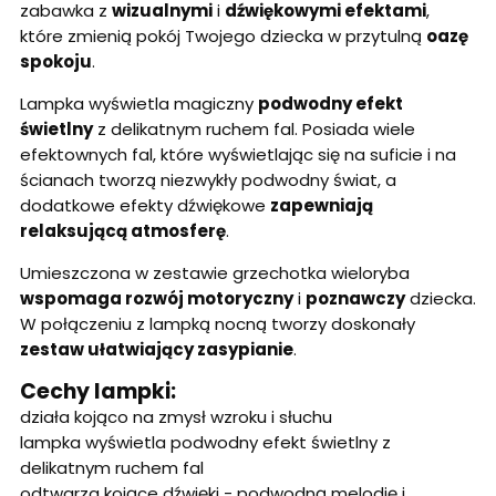
zabawka z
wizualnymi
i
dźwiękowymi efektami
,
które zmienią pokój Twojego dziecka w przytulną
oazę
spokoju
.
Lampka wyświetla magiczny
podwodny efekt
świetlny
z delikatnym ruchem fal. Posiada wiele
efektownych fal, które wyświetlając się na suficie i na
ścianach tworzą niezwykły podwodny świat, a
dodatkowe efekty dźwiękowe
zapewniają
relaksującą atmosferę
.
Umieszczona w zestawie grzechotka wieloryba
wspomaga rozwój motoryczny
i
poznawczy
dziecka.
W połączeniu z lampką nocną tworzy doskonały
zestaw ułatwiający zasypianie
.
Cechy lampki:
działa kojąco na zmysł wzroku i słuchu
lampka wyświetla podwodny efekt świetlny z
delikatnym ruchem fal
odtwarza kojące dźwięki - podwodną melodię i