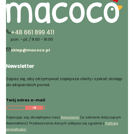
+48 661 899 411
pon. - pt. / 9:00 - 16:00
sklep@macoco.pl
Newsletter
Zapisz się, aby otrzymywać najlepsze oferty i zyskać dostęp
do eksperckich porad.
Twój adres e-mail
Zapisując się, akceptujesz nasz
Regulamin
(w zakresie dotyczącym
Newslettera). Przetwarzanie danych odbywa się zgodnie z
Polityką
prywatności
.