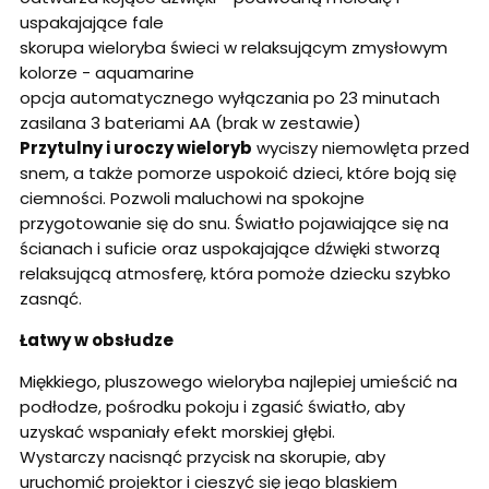
uspakajające fale
skorupa wieloryba świeci w relaksującym zmysłowym
kolorze - aquamarine
opcja automatycznego wyłączania po 23 minutach
zasilana 3 bateriami AA (brak w zestawie)
Przytulny i uroczy wieloryb
wyciszy niemowlęta przed
snem, a także pomorze uspokoić dzieci, które boją się
ciemności. Pozwoli maluchowi na spokojne
przygotowanie się do snu. Światło pojawiające się na
ścianach i suficie oraz uspokajające dźwięki stworzą
relaksującą atmosferę, która pomoże dziecku szybko
zasnąć.
Łatwy w obsłudze
Miękkiego, pluszowego wieloryba najlepiej umieścić na
podłodze, pośrodku pokoju i zgasić światło, aby
uzyskać wspaniały efekt morskiej głębi.
Wystarczy nacisnąć przycisk na skorupie, aby
uruchomić projektor i cieszyć się jego blaskiem