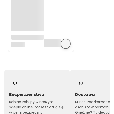
Lampka nocna
z projekcją
CLOUD B
świetlną Żółw
niebieski
Twilight Turtle
Blue Cloud B
Bezpieczeństwo
Dostawa
Robiąc zakupy w naszym
Kurier, Paczkomat czy
sklepie online, możesz czuć się
osobisty w naszym sk
w pełni bezpieczny.
Gnieźnie? Ty decyduje