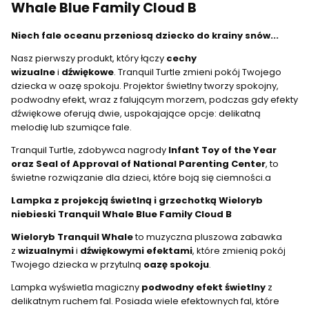
Whale Blue Family Cloud B
Niech fale oceanu przeniosą dziecko do krainy snów...
Nasz pierwszy produkt, który łączy
cechy
wizualne
i
dźwiękowe
. Tranquil Turtle zmieni pokój Twojego
dziecka w oazę spokoju. Projektor świetlny tworzy spokojny,
podwodny efekt, wraz z falującym morzem, podczas gdy efekty
dźwiękowe oferują dwie, uspokajające opcje: delikatną
melodię lub szumiące fale.
Tranquil Turtle, zdobywca nagrody
Infant Toy of the Year
oraz Seal of Approval of National Parenting Center
, to
świetne rozwiązanie dla dzieci, które boją się ciemności.a
Lampka z projekcją świetlną i grzechotką Wieloryb
niebieski Tranquil Whale Blue Family Cloud B
Wieloryb Tranquil Whale
to muzyczna pluszowa zabawka
z
wizualnymi
i
dźwiękowymi efektami
, które zmienią pokój
Twojego dziecka w przytulną
oazę spokoju
.
Lampka wyświetla magiczny
podwodny efekt świetlny
z
delikatnym ruchem fal. Posiada wiele efektownych fal, które