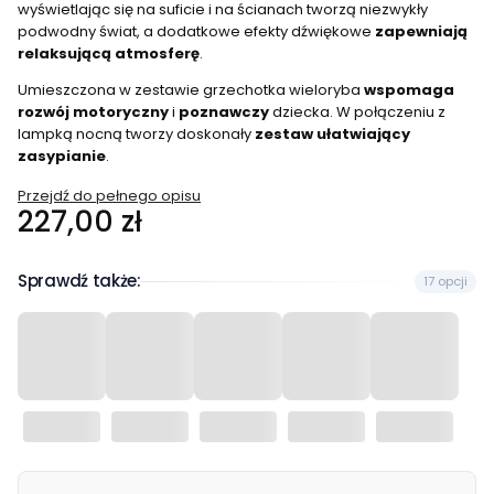
wyświetlając się na suficie i na ścianach tworzą niezwykły
podwodny świat, a dodatkowe efekty dźwiękowe
zapewniają
relaksującą atmosferę
.
Umieszczona w zestawie grzechotka wieloryba
wspomaga
rozwój motoryczny
i
poznawczy
dziecka. W połączeniu z
lampką nocną tworzy doskonały
zestaw ułatwiający
zasypianie
.
Przejdź do pełnego opisu
Cena
227,00 zł
Sprawdź także:
17 opcji