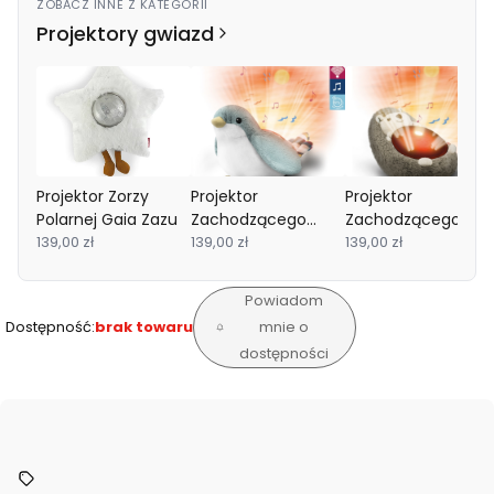
ZOBACZ INNE Z KATEGORII
Projektory gwiazd
Projektor Zorzy
Projektor
Projektor
Polarnej Gaia Zazu
Zachodzącego
Zachodzącego
139,00 zł
Słońca Ptaszek
139,00 zł
Słońca Jeż HENRY
139,00 zł
SHALLY Zazu
Zazu
Powiadom
Dostępność:
brak towaru
mnie o
dostępności