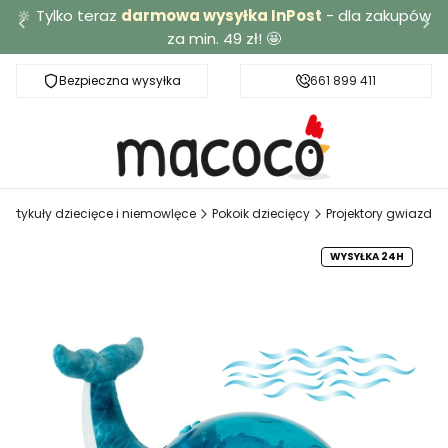
🔆 Tylko teraz
darmowa wysyłka InPost
- dla zakupów
za min. 49 zł! 🤩
Bezpieczna wysyłka
Darmowa dostawa od 49 zł
661 899 411
artykuły dziecięce i niemowlęce
Pokoik dziecięcy
Projektory gwiazd
WYSYŁKA 24H