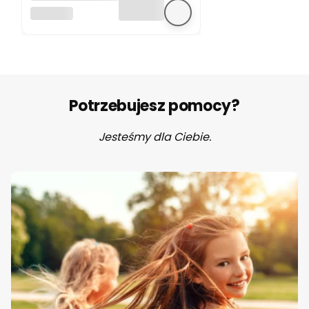
pływania z
SUNNYLIFE
siatką mesh My
Heart Sunnylife
Potrzebujesz pomocy?
Jesteśmy dla Ciebie.