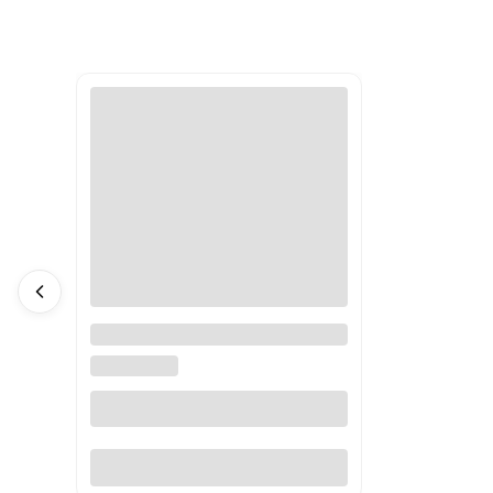
Zestaw plażowy 3 el. Dreamy
Mermaid Little Dutch
LITTLE DUTCH
Do koszyka