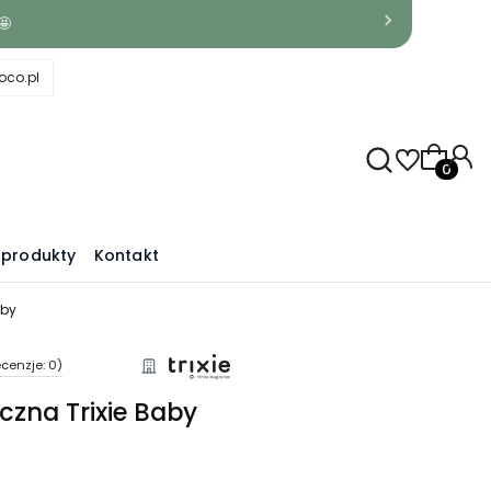
🤩
co.pl
Produkty
produkty
Kontakt
aby
cenzje: 0)
yczna Trixie Baby