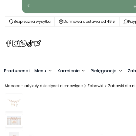

Bezpieczna wysyłka
Darmowa dostawa od 49 zł
Prz
(Otwiera
(Otwiera
(Otwiera
(Otwiera
(Otwiera
się
się
się
się
się
w
w
w
w
w
nowej
nowej
nowej
nowej
nowej
Producenci
karcie)
karcie)
karcie)
karcie)
Menu
karcie)
Karmienie
Pielęgnacja
Zab
Macoco - artykuły dziecięce i niemowlęce
Zabawki
Zabawki dla n