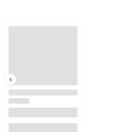
Słoń Spirala Sensoryczna
Trixie Baby
TRIXIE BABY
Do koszyka