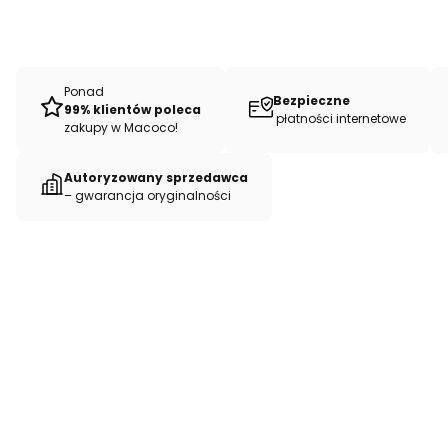
Ponad
Bezpieczne
99% klientów poleca
płatności internetowe
zakupy w Macoco!
Autoryzowany sprzedawca
– gwarancja oryginalności