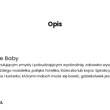
Opis
ie Baby
ulującym zmysły i pobudzającymi wyobraźnię, zabawka wyw
ażdego nosidełka, pałąka fotelika, łóżeczka lub kojca. Spiral
 i lusterko, którymi maluch może się bawić, gdziekolwiek jes
ż,