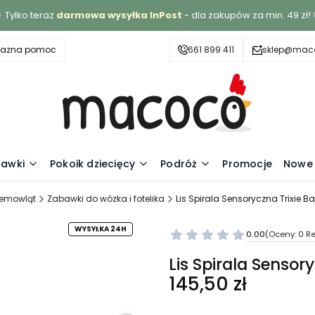
 Tylko teraz
darmowa wysyłka InPost
- dla zakupów za min. 49 zł! 
yjazna pomoc
661 899 411
sklep@maco
awki
Pokoik dziecięcy
Podróż
Promocje
Nowe 
iemowląt
Zabawki do wózka i fotelika
Lis Spirala Sensoryczna Trixie B
WYSYŁKA 24H
0.00
(Oceny: 0 Re
Lis Spirala Sensor
Cena
145,50 zł