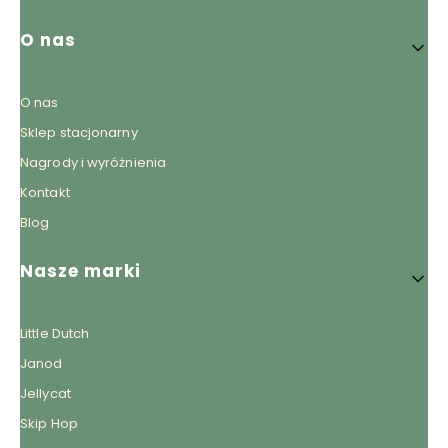
O nas
O nas
Sklep stacjonarny
Nagrody i wyróżnienia
Kontakt
Blog
Nasze marki
Little Dutch
Janod
Jellycat
Skip Hop