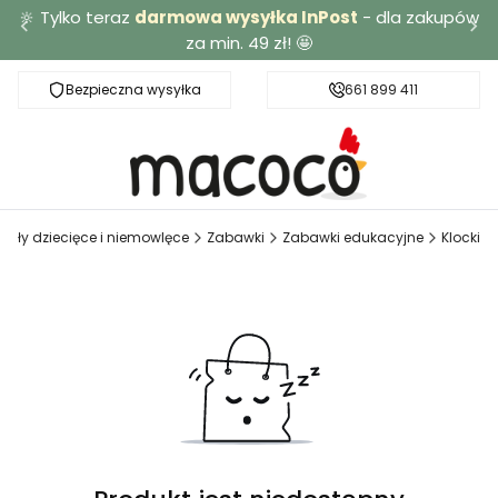
🔆 Tylko teraz
darmowa wysyłka InPost
- dla zakupów
za min. 49 zł! 🤩
Bezpieczna wysyłka
Darmowa dostawa od 49 zł
661 899 411
kuły dziecięce i niemowlęce
Zabawki
Zabawki edukacyjne
Klocki