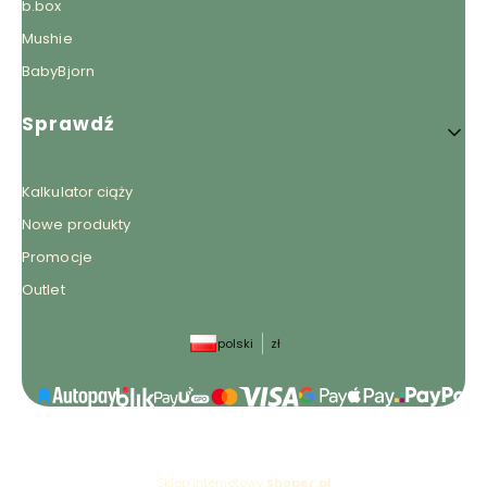
b.box
Mushie
BabyBjorn
Sprawdź
Kalkulator ciąży
Nowe produkty
Promocje
Outlet
polski
zł
Sklep internetowy
Shoper.pl