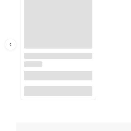
Pluszak obciążeniowy
Nietoperz Berkeley Hugimals
HUGIMALS
Do koszyka