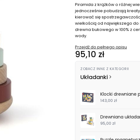
Piramida z krążków o różnej wi
jednocześnie pobudzają kreaty
kierować się spostrzegawczości
wielkością od największego do 
drewna bukowego w 100% z certy
wody.
Przejdź do pełnego opisu
Cena
95,10 zł
ZOBACZ INNE Z KATEGORII
Układanki
Klocki drewniane 
143,00 zł
Drewniana układan
95,00 zł
Puzzle magnetycz