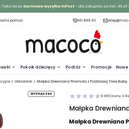
 Tylko teraz
darmowa wysyłka InPost
- dla zakupów za min. 49 zł! 
yjazna pomoc
661 899 411
sklep@maco
awki
Pokoik dziecięcy
Podróż
Promocje
Nowe 
cyjne
Układanki
Małpka Drewniana Piramida z Podstawą Trixie Baby
WYSYŁKA 24H
0.00
(Oceny: 0 Re
Małpka Drewniana 
Małpka Drewniana P