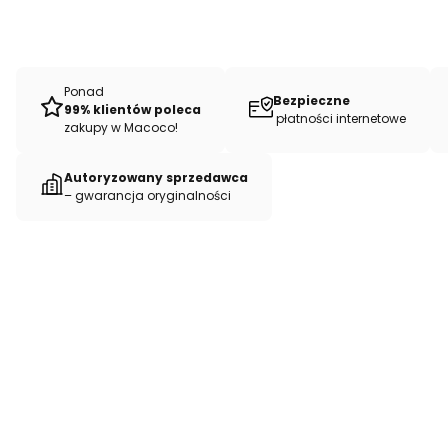
Ponad
Bezpieczne
99% klientów poleca
płatności internetowe
zakupy w Macoco!
Autoryzowany sprzedawca
– gwarancja oryginalności