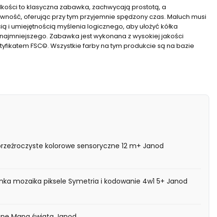
elkości to klasyczna zabawka, zachwycają prostotą, a
wność, oferując przy tym przyjemnie spędzony czas. Maluch musi
ą i umiejętnością myślenia logicznego, aby ułożyć kółka
najmniejszego. Zabawka jest wykonana z wysokiej jakości
fikatem FSC©. Wszystkie farby na tym produkcie są na bazie
przeźroczyste kolorowe sensoryczne 12 m+ Janod
ka mozaika piksele Symetria i kodowanie 4w1 5+ Janod
ne Mapa świata Janod