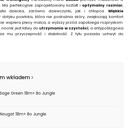
. Ma perfekcyjnie zaprojektowany kształt i
optymalny rozmiar
,
ła dziecka, zarówno dziewczynki, jak i chłopca.
Miękkie
dotyku powłoka, która nie podrażnia skóry, zwiększają komfort
cie wspiera plecy malca, a wyższy przód zapobiega rozpryskom.
nocnik jest łatwy do
utrzymania w czystości
, a antypoślizgowa
ia mu przyczepność i stabilność. Z tyłu posiada uchwyt do
ym wkładem
 Sage Green 18m+ Bo Jungle
 Nougat 18m+ Bo Jungle