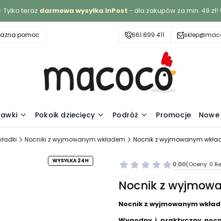
 Tylko teraz
darmowa wysyłka InPost
- dla zakupów za min. 49 zł! 
yjazna pomoc
661 899 411
sklep@maco
awki
Pokoik dziecięcy
Podróż
Promocje
Nowe 
kładki
Nocniki z wyjmowanym wkładem
Nocnik z wyjmowanym wkład
WYSYŁKA 24H
0.00
(Oceny: 0 Re
Nocnik z wyjmow
Nocnik z wyjmowanym wkład
Wygodny i praktyczny nocn