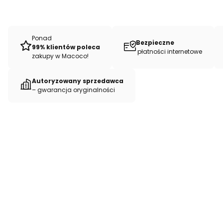
Ponad
Bezpieczne
99% klientów poleca
płatności internetowe
zakupy w Macoco!
Autoryzowany sprzedawca
– gwarancja oryginalności