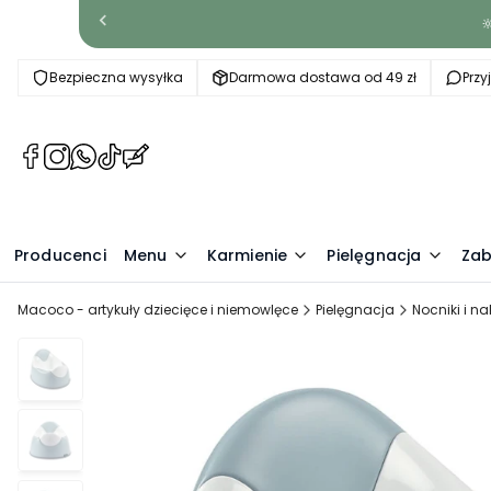

Bezpieczna wysyłka
Darmowa dostawa od 49 zł
Prz
(Otwiera
(Otwiera
(Otwiera
(Otwiera
(Otwiera
się
się
się
się
się
w
w
w
w
w
nowej
nowej
nowej
nowej
nowej
Producenci
karcie)
karcie)
karcie)
karcie)
Menu
karcie)
Karmienie
Pielęgnacja
Zab
Macoco - artykuły dziecięce i niemowlęce
Pielęgnacja
Nocniki i na