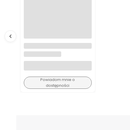
Parasolka kaczka Arty Cats
Fuschia Original Duckhead
ORIGINAL DUCKHEAD
Powiadom mnie o
dostępności