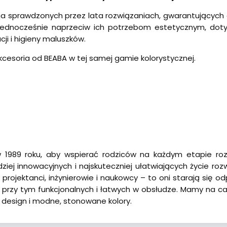
na sprawdzonych przez lata rozwiązaniach, gwarantujących
ednocześnie naprzeciw ich potrzebom estetycznym, dotyc
ji i higieny maluszków.
cesoria od BEABA w tej samej gamie kolorystycznej.
1989 roku, aby wspierać rodziców na każdym etapie rozwo
iej innowacyjnych i najskuteczniej ułatwiających życie roz
projektanci, inżynierowie i naukowcy – to oni starają się 
e przy tym funkcjonalnych i łatwych w obsłudze. Mamy na c
y design i modne, stonowane kolory.