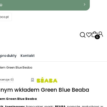
🤩
co.pl
Produkty
produkty
Kontakt
em Green Blue Beaba
cenzje: 0)
anym wkładem Green Blue Beaba
em Green Blue Beaba
ik treningowy
francuskiej marki
BEABA
pomoże maluchowi w