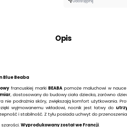
Udostępnij
Opis
n Blue Beaba
gowy
francuskiej marki
BEABA
pomoże maluchowi w nauc
zmiar
, dostosowany do budowy ciała dziecka, zarówno dziewc
a nie podrażnia skóry, zwiększają komfort użytkowania. Pro
Dzięki wyjmowanemu wkładowi, nocnik jest łatwy do
utrz
pność i stabilność. Z tyłu posiada uchwyt do przenoszenia
i szarości.
Wyprodukowany został we Francji
.