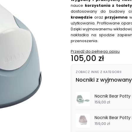
nauce
korzystania z toalety
dostosowany do budowy cia
krawędzie
oraz
przyjemna
w 
użytkowania. Profilowane opar
Dzięki wyjmowanemu wkładowi, 
nakładka na spodzie zapewn
przenoszenia.
Przejdź do pełnego opisu
Cena
105,00 zł
ZOBACZ INNE Z KATEGORII
Nocniki z wyjmowan
Nocnik Bear Potty
159,00 zł
Nocnik Bear Potty
159,00 zł