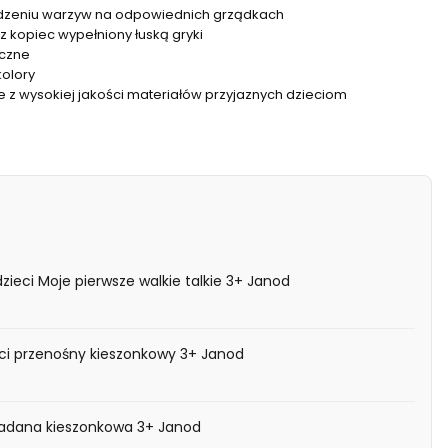
zeniu warzyw na odpowiednich grządkach
z kopiec wypełniony łuską gryki
yczne
kolory
z wysokiej jakości materiałów przyjaznych dzieciom
dzieci Moje pierwsze walkie talkie 3+ Janod
eci przenośny kieszonkowy 3+ Janod
kładana kieszonkowa 3+ Janod