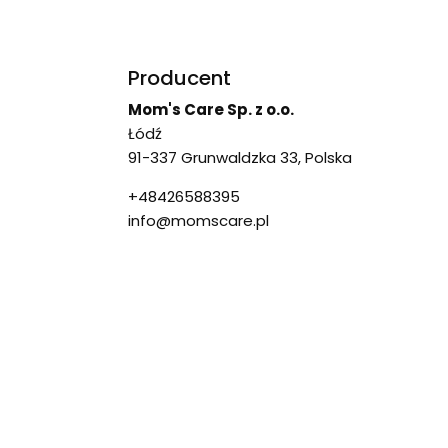
Producent
Mom's Care Sp. z o.o.
Łódź
91-337 Grunwaldzka 33, Polska
+48426588395
info@momscare.pl