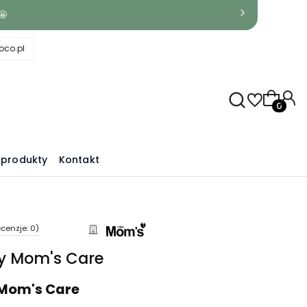
🤩
co.pl
Produkty
produkty
Kontakt
cenzje: 0)
y Mom's Care
Mom's Care