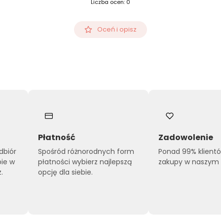
Liczba ocen: 0
Oceń i opisz
Płatność
Zadowolenie
dbiór
Spośród różnorodnych form
Ponad 99% klient
pie w
płatności wybierz najlepszą
zakupy w naszym s
.
opcję dla siebie.