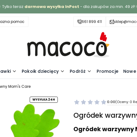
 Tylko teraz
darmowa wysyłka InPost
- dla zakupów za min. 49 zł! 
yjazna pomoc
661 899 411
sklep@maco
awki
Pokoik dziecięcy
Podróż
Promocje
Nowe 
ywny Mom's Care
WYSYŁKA 24H
0.00
(Oceny: 0 Re
Ogródek warzywn
Ogródek warzywny 