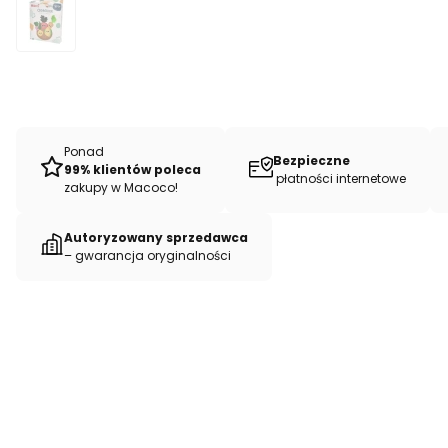
Ponad
Bezpieczne
99% klientów poleca
płatności internetowe
zakupy w Macoco!
Autoryzowany sprzedawca
– gwarancja oryginalności