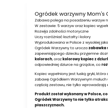
Ogródek warzywny Mom's 
Zabawa polega na posadzeniu warzyw n
W zestawie: 5 warzyw oraz kopiec wypełn
Rozwija zdolności motoryczne
Uczy rozróżniać kształty i kolory
Wyprodukowana w Polsce z wysokiej jako
Ogródek Warzywny to urocza
zabawka 
zapewniającego dziecku przyjemne dozn
kolorach
, oraz
kolorowy kopiec z dziu
odpowiedniej dziurce na grządce, co
roz
Kopiec wypełniony jest łuską gryki, któ
zabawę Ogródkiem Warzywnym maluch ucz
częścią zestawu, nie tylko wprowadzają 
Produkt został wykonany w Polsce, c
Ogródek Warzywny to nie tylko atrakc
płaszczyznach.