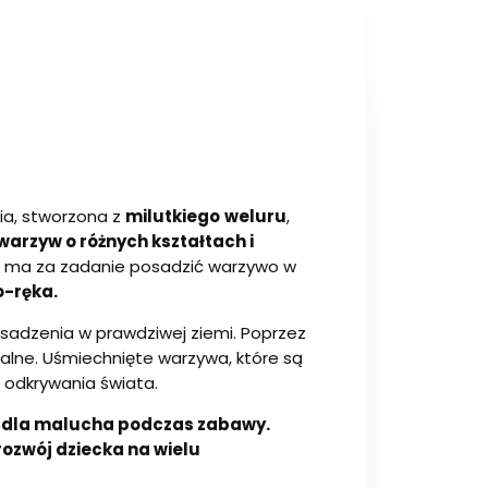
ia, stworzona z
milutkiego
weluru
,
arzyw o różnych kształtach i
ko ma za zadanie posadzić warzywo w
o-ręka.
 sadzenia w prawdziwej ziemi. Poprzez
lne. Uśmiechnięte warzywa, które są
 odkrywania świata.
o dla malucha podczas zabawy.
rozwój dziecka na wielu