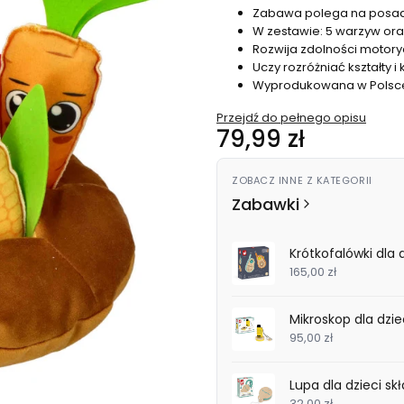
Zabawa polega na posad
W zestawie: 5 warzyw ora
Rozwija zdolności motor
Uczy rozróżniać kształty i 
Wyprodukowana w Polsce 
Przejdź do pełnego opisu
Cena
79,99 zł
ZOBACZ INNE Z KATEGORII
Zabawki
Krótkofalówki dla 
165,00 zł
Mikroskop dla dzi
95,00 zł
Lupa dla dzieci s
32,00 zł