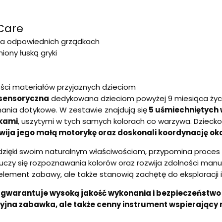
Care
a odpowiednich grządkach
iony łuską gryki
ści materiałów przyjaznych dzieciom
sensoryczna
dedykowana dzieciom powyżej 9 miesiąca życ
ania dotykowe. W zestawie znajdują się
5 uśmiechniętych w
rkami
, uszytymi w tych samych kolorach co warzywa. Dziec
wija jego małą motorykę oraz doskonali koordynację ok
ra dzięki swoim naturalnym właściwościom, przypomina proces
y się rozpoznawania kolorów oraz rozwija zdolności manua
element zabawy, ale także stanowią zachętę do eksploracji i
o gwarantuje wysoką jakość wykonania i bezpieczeństw
yjna zabawka, ale także cenny instrument wspierający 