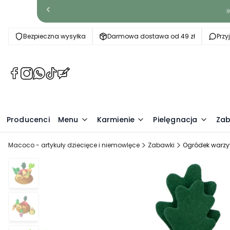

Bezpieczna wysyłka
Darmowa dostawa od 49 zł
Prz
(Otwiera
(Otwiera
(Otwiera
(Otwiera
(Otwiera
się
się
się
się
się
w
w
w
w
w
nowej
nowej
nowej
nowej
nowej
Producenci
karcie)
karcie)
karcie)
karcie)
Menu
karcie)
Karmienie
Pielęgnacja
Zab
Macoco - artykuły dziecięce i niemowlęce
Zabawki
Ogródek warz