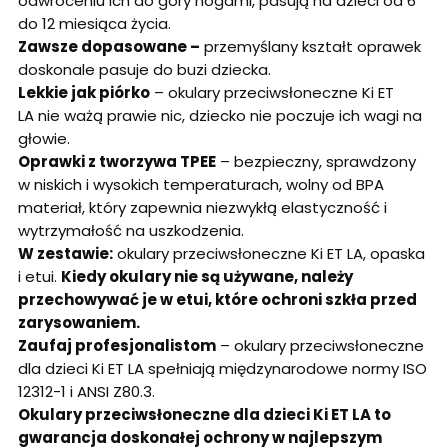
odwróceniu ich do góry nogami, pasują na dzieci od 6
do 12 miesiąca życia.
Zawsze dopasowane –
przemyślany kształt oprawek
doskonale pasuje do buzi dziecka.
Lekkie jak piórko
– okulary przeciwsłoneczne Ki ET
LA nie ważą prawie nic, dziecko nie poczuje ich wagi na
głowie.
Oprawki z tworzywa TPEE
– bezpieczny, sprawdzony
w niskich i wysokich temperaturach, wolny od BPA
materiał, który zapewnia niezwykłą elastyczność i
wytrzymałość na uszkodzenia.
W zestawie:
okulary przeciwsłoneczne Ki ET LA, opaska
i etui.
Kiedy okulary nie są używane, należy
przechowywać je w etui, które ochroni szkła przed
zarysowaniem.
Zaufaj profesjonalistom
– okulary przeciwsłoneczne
dla dzieci Ki ET LA spełniają międzynarodowe normy ISO
12312-1 i ANSI Z80.3.
Okulary przeciwsłoneczne dla dzieci Ki ET LA to
gwarancja doskonałej ochrony w najlepszym