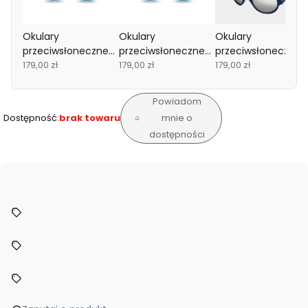
Okulary
Okulary
Okulary
przeciwsłoneczne
przeciwsłoneczne
przeciwsłoneczne
Urban 4-7 Storm
179,00 zł
Urban 7-12 Storm
179,00 zł
OURSON 1-2 Blue
179,00 zł
Yellow KiETLA
Yellow KiETLA
KiETLA
Powiadom
Dostępność:
brak towaru
mnie o
dostępności