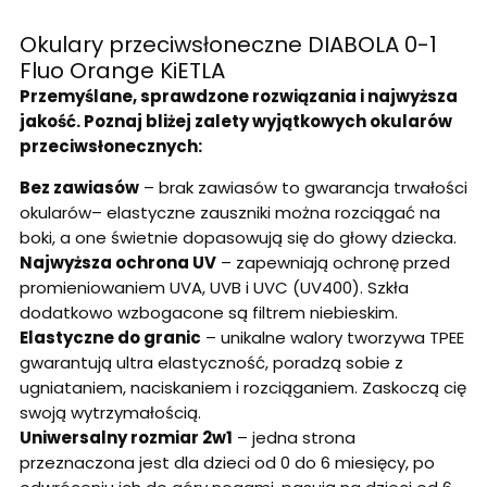
Okulary przeciwsłoneczne DIABOLA 0-1
Fluo Orange KiETLA
Przemyślane, sprawdzone rozwiązania i najwyższa
jakość. Poznaj bliżej zalety wyjątkowych okularów
przeciwsłonecznych:
Bez zawiasów
– brak zawiasów to gwarancja trwałości
okularów– elastyczne zauszniki można rozciągać na
boki, a one świetnie dopasowują się do głowy dziecka.
Najwyższa ochrona UV
– zapewniają ochronę przed
promieniowaniem UVA, UVB i UVC (UV400). Szkła
dodatkowo wzbogacone są filtrem niebieskim.
Elastyczne do granic
– unikalne walory tworzywa TPEE
gwarantują ultra elastyczność, poradzą sobie z
ugniataniem, naciskaniem i rozciąganiem. Zaskoczą cię
swoją wytrzymałością.
Uniwersalny rozmiar 2w1
– jedna strona
przeznaczona jest dla dzieci od 0 do 6 miesięcy, po