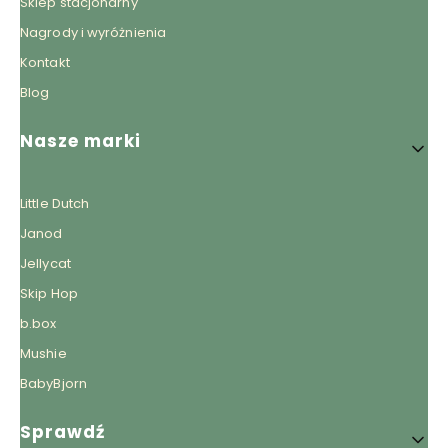
Sklep stacjonarny
Nagrody i wyróżnienia
Kontakt
Blog
Nasze marki
Little Dutch
Janod
Jellycat
Skip Hop
b.box
Mushie
BabyBjorn
Sprawdź