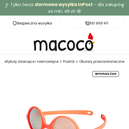
🔆 Tylko teraz
darmowa wysyłka InPost
- dla zakupów
za min. 49 zł! 🤩
Bezpieczna wysyłka
Darmowa dostawa od 49 zł
661 899 411
 artykuły dziecięce i niemowlęce
Podróż
Okulary przeciwsłoneczne
WYSYŁKA 24H