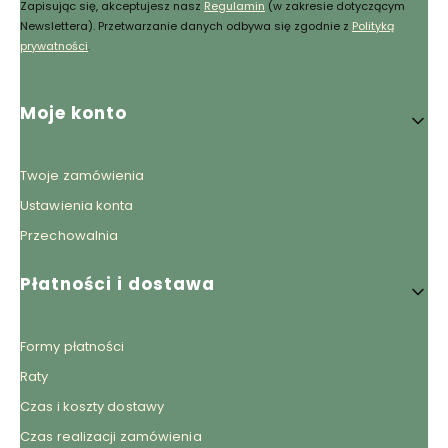
Zapisując się, akceptujesz nasz
Regulamin
(w zakresie dotyczącym
Newslettera). Przetwarzanie danych odbywa się zgodnie z
Polityką
prywatności
.
Linki w stopce
Moje konto
Twoje zamówienia
Ustawienia konta
Przechowalnia
Płatności i dostawa
Formy płatności
Raty
Czas i koszty dostawy
Czas realizacji zamówienia