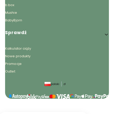
b.box
Mushie
BabyBjorn
Sprawdź
Kalkulator ciąży
Nowe produkty
Promocje
Outlet
polski
zł