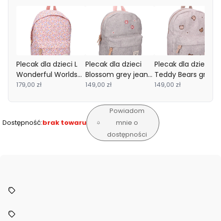
Plecak dla dzieci L
Plecak dla dzieci
Plecak dla dzieci
Wonderful Worlds
Blossom grey jeans
Teddy Bears grey
Pink KIDZROOM
179,00 zł
KIDZROOM
149,00 zł
jeans KIDZROOM
149,00 zł
Powiadom
Dostępność:
brak towaru
mnie o
dostępności