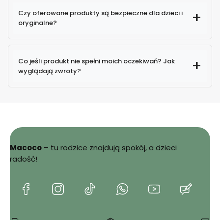
Czy oferowane produkty są bezpieczne dla dzieci i
oryginalne?
100% oryginalne produkty
Co jeśli produkt nie spełni moich oczekiwań? Jak
wyglądają zwroty?
Macoco
– tu rodzice znajdują spokój, a dzieci
Sprawdź
radość!
szczegóły zwrotów i reklamacji
(Otwiera
(Otwiera
(Otwiera
(Otwiera
(Otwiera
(Otwie
się
się
się
się
się
się
w
w
w
w
w
w