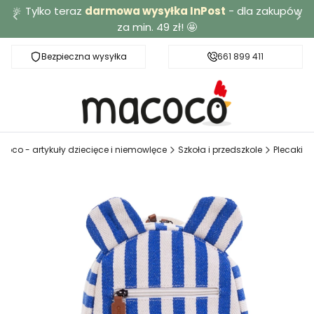
🔆 Tylko teraz
darmowa wysyłka InPost
- dla zakupów
za min. 49 zł! 🤩
Bezpieczna wysyłka
Darmowa dostawa od 49 zł
661 899 411
coco - artykuły dziecięce i niemowlęce
Szkoła i przedszkole
Plecaki