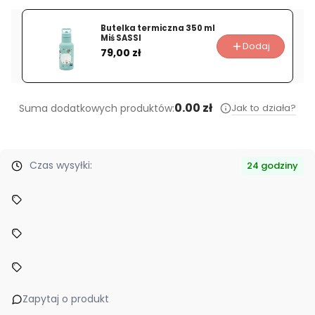
Butelka termiczna 350 ml
Miś SASSI
Dodaj
Cena
79,00 zł
0.00 zł
Jak to działa?
Suma dodatkowych produktów:
Czas wysyłki:
24 godziny
Zapytaj o produkt