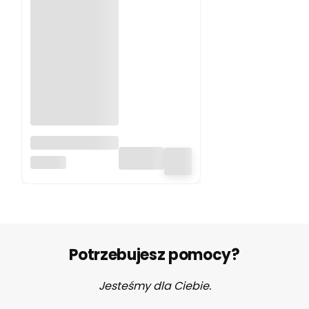
Bambusowy
otulacz 100x120
MY MEMI
- giraffes my
memi
Potrzebujesz pomocy?
Jesteśmy dla Ciebie.