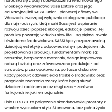
narodziła się z pasji i doświadczenia renomowanego
włoskiego wydawnictwa Sassi Editore oraz jego
edukacyjnej linii SASSI Junior - pierwszej oficyny we
Włoszech, tworzącej wyłącznie ekologiczne publikacje
dla najmłodszych. Ideą marki Sassi jest wspieranie
rozwoju dzieci poprzez ekologię, edukację i piękno. Jej
produkty powstają w duchu slow life – są piękne, trwałe
i świadome środowiskowo. SASSI łączy rozpoznawalną
dziecięcą estetykę z odpowiedzialnym podejściem do
projektowania i produkcji. Fundamentami marki są:
naturalne, bezpieczne materiały, design inspirowany
naturą i sztuką oraz zrównoważona produkcja - od
surowców, przez opakowania, po tusze drukarskie.
Każdy produkt odzwierciedla troskę o środowisko oraz
pragnienie tworzenia rzeczy, które będą służyć
dzieciom i rodzinom przez długi czas – zarówno
funkcjonalnie, jak i emocjonalnie.
Linia LIFESTYLE to połączenie skandynawskiej prostoty z
włoskim wyczuciem stylu. Stonowana, lecz pełna życia