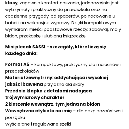
klasy
, zapewnia komfort noszenia, jednocześnie jest
wytrzymały i praktyczny do przedszkola oraz na
codzienne przygody: od spacerów, po nocowanie u
babci i na wakacyjne wyprawy. Dzięki kompaktowym
wymiarom mieści podstawowe rzeczy: zabawkę, mały
bidon, przekąskę i ulubioną książeczkę.
Mini plecak SASSI - szczegóły, które liczą się
każdego dnia:
Format A5
– kompaktowy, praktyczny dla maluchów i
przedszkolaków
Materiał zewnętrzny: oddychająca i wysokiej
jakości bawełna
przyjazna dla skóry
Przednia klapka z detalami nadająca
trójwymiarowy charakter
2 kieszenie wewnątrz, tym jedna na bidon
Wewnętrzna etykieta na imię
– dla bezpieczeństwa i
porządku
Wyściełane i regulowane szelki