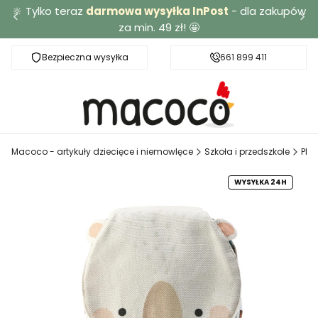
🔆 Tylko teraz
darmowa wysyłka InPost
- dla zakupów
za min. 49 zł! 🤩
Bezpieczna wysyłka
Darmowa dostawa od 49 zł
661 899 411
Macoco - artykuły dziecięce i niemowlęce
Szkoła i przedszkole
Plec
WYSYŁKA 24H