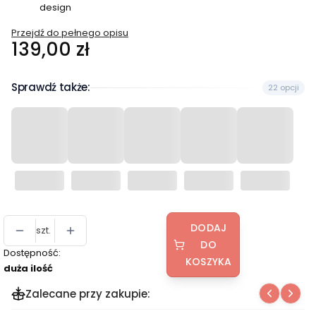
design
Przejdź do pełnego opisu
Cena
139,00 zł
Sprawdź także:
22 opcji
DODAJ
szt.
DO
Dostępność:
KOSZYKA
duża ilość
Zalecane przy zakupie: