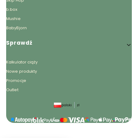
Skip Hop
b.box
Mushie
BabyBjorn
Sprawdź
Kalkulator ciąży
Nowe produkty
Promocje
Outlet
polski
zł