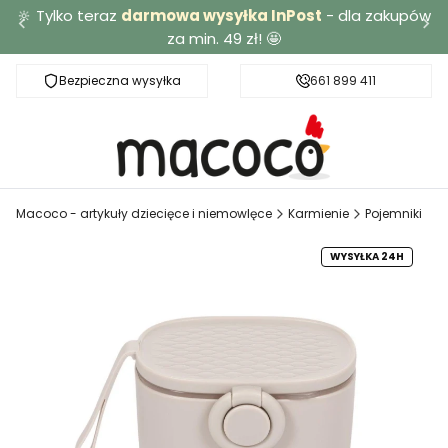
🔆 Tylko teraz
darmowa wysyłka InPost
- dla zakupów
za min. 49 zł! 🤩
Bezpieczna wysyłka
Darmowa dostawa od 49 zł
661 899 411
Macoco - artykuły dziecięce i niemowlęce
Karmienie
Pojemniki
WYSYŁKA 24H