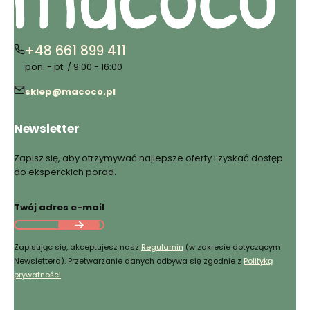
+48 661 899 411
pon. - pt. / 9:00 - 16:00
sklep@macoco.pl
Newsletter
Zapisz się, aby otrzymywać najlepsze oferty i zyskać dostęp
do eksperckich porad.
Twój adres e-mail
Zapisując się, akceptujesz nasz
Regulamin
(w zakresie dotyczącym
Newslettera). Przetwarzanie danych odbywa się zgodnie z
Polityką
prywatności
.