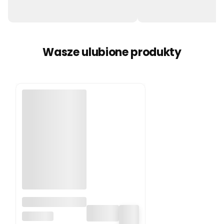
Wasze ulubione produkty
Pluszak
obciążeniowy
HUGIMALS
Nietoperz