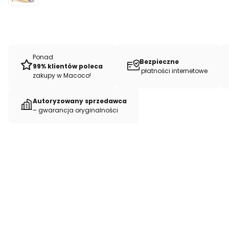
Ponad
Bezpieczne
99% klientów poleca
płatności internetowe
zakupy w Macoco!
Autoryzowany sprzedawca
– gwarancja oryginalności