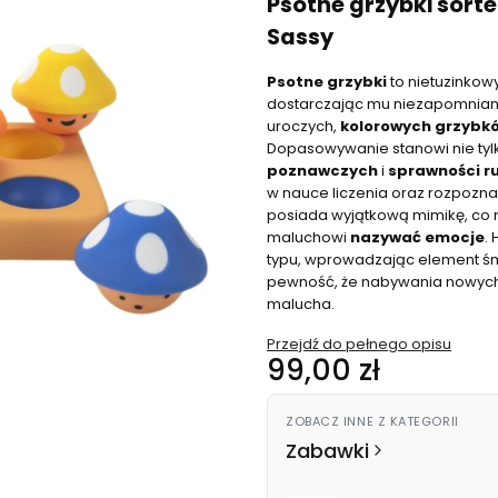
Psotne grzybki sort
Sassy
Psotne grzybki
to nietuzinkowy
dostarczając mu niezapomnianej
uroczych,
kolorowych grzybk
Dopasowywanie stanowi nie tyl
poznawczych
i
sprawności r
w nauce liczenia oraz rozpozna
posiada wyjątkową mimikę, co 
maluchowi
nazywać emocje
.
typu, wprowadzając element śm
pewność, że nabywania nowych 
malucha.
Przejdź do pełnego opisu
Cena
99,00 zł
ZOBACZ INNE Z KATEGORII
Zabawki