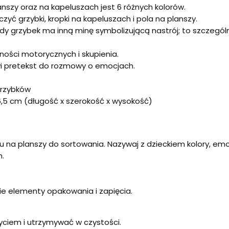
nszy oraz na kapeluszach jest 6 różnych kolorów.
czyć grzybki, kropki na kapeluszach i pola na planszy.
y grzybek ma inną minę symbolizującą nastrój; to szczegól
tności motorycznych i skupienia.
i pretekst do rozmowy o emocjach.
grzybków
x 6,5 cm (długość x szerokość x wysokość)
u na planszy do sortowania. Nazywaj z dzieckiem kolory, emoc
.
e elementy opakowania i zapięcia.
yciem i utrzymywać w czystości.