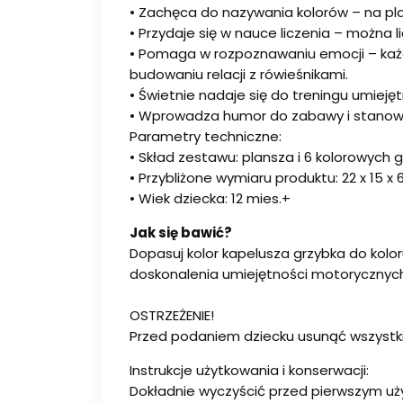
• Zachęca do nazywania kolorów – na pla
• Przydaje się w nauce liczenia – można li
• Pomaga w rozpoznawaniu emocji – każd
budowaniu relacji z rówieśnikami.
• Świetnie nadaje się do treningu umieję
• Wprowadza humor do zabawy i stanow
Parametry techniczne:
• Skład zestawu: plansza i 6 kolorowych 
• Przybliżone wymiaru produktu: 22 x 15 
• Wiek dziecka: 12 mies.+
Jak się bawić?
Dopasuj kolor kapelusza grzybka do kolor
doskonalenia umiejętności motorycznych
OSTRZEŻENIE!
Przed podaniem dziecku usunąć wszystki
Instrukcje użytkowania i konserwacji:
Dokładnie wyczyścić przed pierwszym uż