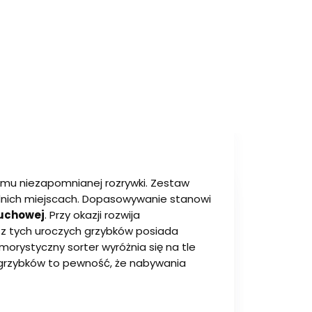
 mu niezapomnianej rozrywki. Zestaw
dnich miejscach. Dopasowywanie stanowi
ruchowej
. Przy okazji rozwija
y z tych uroczych grzybków posiada
umorystyczny sorter wyróżnia się na tle
 grzybków to pewność, że nabywania