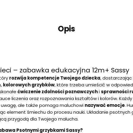
Opis
dzieci – zabawka edukacyjna 12m+ Sassy
który
rozwija kompetencje Twojego dziecka
, dostarczając
h,
kolorowych grzybków
, które trzeba umieścić w odpowie
oskonałe
ćwiczenie zdolności poznawczych
i
sprawności 
nauce liczenia oraz rozpoznawania kształtów i kolorów. Każd
ga uwagę, ale także pomaga maluchowi
nazywać emocje
. H
ąc element śmiechu do procesu nauki. Układanie psotnych
jącą przygodą dla Twojego malucha.
 zabawa Psotnymi grzybkami Sassy?