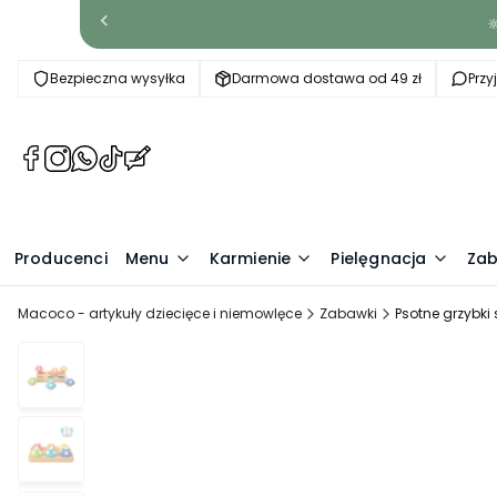

Bezpieczna wysyłka
Darmowa dostawa od 49 zł
Prz
(Otwiera
(Otwiera
(Otwiera
(Otwiera
(Otwiera
się
się
się
się
się
w
w
w
w
w
nowej
nowej
nowej
nowej
nowej
Producenci
karcie)
karcie)
karcie)
karcie)
Menu
karcie)
Karmienie
Pielęgnacja
Zab
Macoco - artykuły dziecięce i niemowlęce
Zabawki
Psotne grzybki