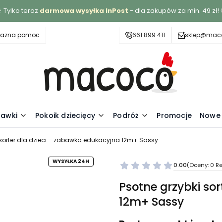
 Tylko teraz
darmowa wysyłka InPost
- dla zakupów za min. 49 zł! 
yjazna pomoc
661 899 411
sklep@maco
awki
Pokoik dziecięcy
Podróż
Promocje
Nowe 
 sorter dla dzieci – zabawka edukacyjna 12m+ Sassy
WYSYŁKA 24H
0.00
(Oceny: 0 Re
Psotne grzybki so
12m+ Sassy