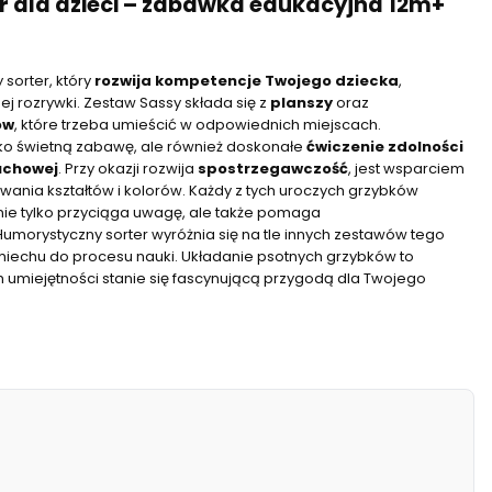
er dla dzieci – zabawka edukacyjna 12m+
 sorter, który
rozwija kompetencje Twojego dziecka
,
 rozrywki. Zestaw Sassy składa się z
planszy
oraz
ów
, które trzeba umieścić w odpowiednich miejscach.
ko świetną zabawę, ale również doskonałe
ćwiczenie zdolności
uchowej
. Przy okazji rozwija
spostrzegawczość
, jest wsparciem
wania kształtów i kolorów. Każdy z tych uroczych grzybków
nie tylko przyciąga uwagę, ale także pomaga
 Humorystyczny sorter wyróżnia się na tle innych zestawów tego
iechu do procesu nauki. Układanie psotnych grzybków to
umiejętności stanie się fascynującą przygodą dla Twojego