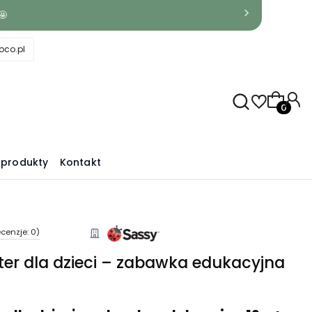
🤩
co.pl
Produkty
produkty
Kontakt
cenzje: 0)
rter dla dzieci – zabawka edukacyjna