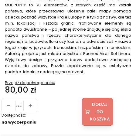
MUDPUPPY to 70 elementów, z których część ma kształt
państwa, które przedstawia. Ułożenie całej mapy pomaga
dziecku poznać wszystkie kraje Europy nie tylko z nazwy, ale też
m.in. lokalizacji i kształtu granic. Profilowane elementy są
ponadto dwustronne – po jednej stronie znajduje się angielska
nazwa państwa i rzeczy, charakterystyczne dla danego
regionu, np. budowle, flora czy fauna; na odwrocie zaś - nazwa
tegoż kraju w językach: francuskim, hiszpańskim i niemieckim.
Autorką projektu jest młoda artystka z Buenos Aires Sol Linero.
Wyjątkowy design i przyjazne barwy dodatkowo zachęcają
dziecko do zabawy. Puzzle zapakowane są w estetyczne
pudełko. Idealnie nadają się na prezent.
Przejdź do pełnego opisu
Cena
80,00 zł
DODAJ
szt.
DO
Dostępność:
KOSZYKA
na wyczerpaniu