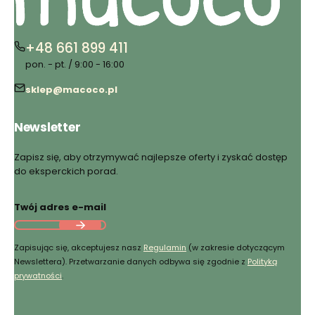
+48 661 899 411
pon. - pt. / 9:00 - 16:00
sklep@macoco.pl
Newsletter
Zapisz się, aby otrzymywać najlepsze oferty i zyskać dostęp
do eksperckich porad.
Twój adres e-mail
Zapisując się, akceptujesz nasz
Regulamin
(w zakresie dotyczącym
Newslettera). Przetwarzanie danych odbywa się zgodnie z
Polityką
prywatności
.