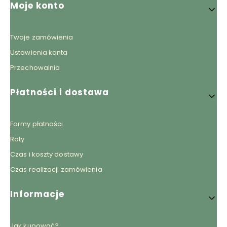
Linki w stopce
Moje konto
Twoje zamówienia
Ustawienia konta
Przechowalnia
Płatności i dostawa
Formy płatności
Raty
Czas i koszty dostawy
Czas realizacji zamówienia
Informacje
Jak kupować?