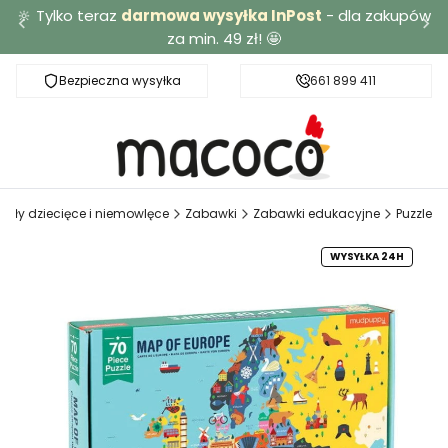
🔆 Tylko teraz
darmowa wysyłka InPost
- dla zakupów
za min. 49 zł! 🤩
Bezpieczna wysyłka
Darmowa dostawa od 49 zł
661 899 411
kuły dziecięce i niemowlęce
Zabawki
Zabawki edukacyjne
Puzzle
WYSYŁKA 24H