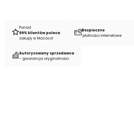
Ponad
Bezpieczne
99% klientów poleca
płatności internetowe
zakupy w Macoco!
Autoryzowany sprzedawca
– gwarancja oryginalności