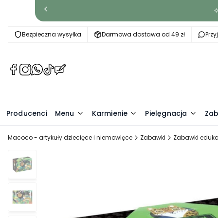

Bezpieczna wysyłka
Darmowa dostawa od 49 zł
Prz
(Otwiera
(Otwiera
(Otwiera
(Otwiera
(Otwiera
się
się
się
się
się
w
w
w
w
w
nowej
nowej
nowej
nowej
nowej
Producenci
karcie)
karcie)
karcie)
karcie)
Menu
karcie)
Karmienie
Pielęgnacja
Zab
Macoco - artykuły dziecięce i niemowlęce
Zabawki
Zabawki eduka