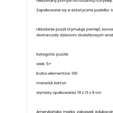
niebanalny pomysł na rodzinną rozrywkę.
Zapakowane są w estetyczne pudełko. Id
Układanie puzzli stymuluje pamięć, konc
dostarczały dzieciom dodatkowych wraże
kategoria: puzzle
wiek: 5+
liczba elementów: 100
materiał: karton
wymiary opakowania: 19 x 13 x 9 cm
Amerykańska marka zabawek edukacyjny