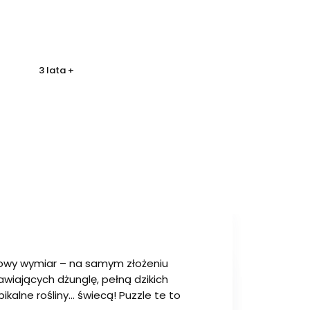
3 lata +
 nowy wymiar – na samym złożeniu
wiających dżunglę, pełną dzikich
kalne rośliny... świecą! Puzzle te to