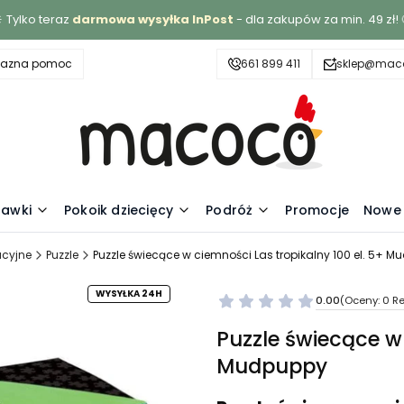
 Tylko teraz
darmowa wysyłka InPost
- dla zakupów za min. 49 zł! 
yjazna pomoc
661 899 411
sklep@maco
awki
Pokoik dziecięcy
Podróż
Promocje
Nowe 
cyjne
Puzzle
Puzzle świecące w ciemności Las tropikalny 100 el. 5+ 
WYSYŁKA 24H
0.00
(Oceny: 0 Re
Puzzle świecące w 
Mudpuppy