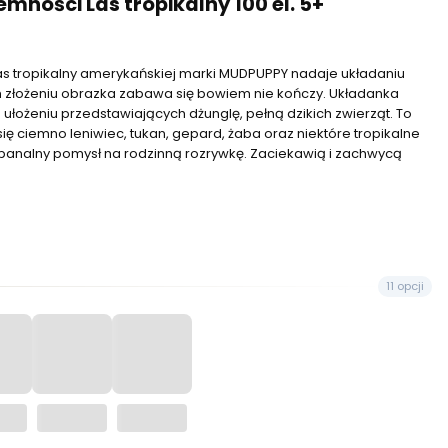
emności Las tropikalny 100 el. 5+
as tropikalny amerykańskiej marki MUDPUPPY nadaje układaniu
 złożeniu obrazka zabawa się bowiem nie kończy. Układanka
 ułożeniu przedstawiających dżunglę, pełną dzikich zwierząt. To
się ciemno leniwiec, tukan, gepard, żaba oraz niektóre tropikalne
 niebanalny pomysł na rodzinną rozrywkę. Zaciekawią i zachwycą
11 opcji