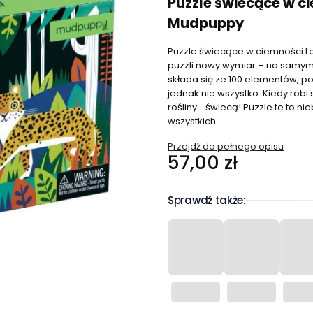
Puzzle świecące w ci
Mudpuppy
Puzzle świecące w ciemności L
puzzli nowy wymiar – na samym
składa się ze 100 elementów, po
jednak nie wszystko. Kiedy robi 
rośliny... świecą! Puzzle te to
wszystkich.
Przejdź do pełnego opisu
Cena
57,00 zł
Sprawdź także: