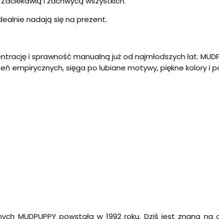
 Zaciekawią i zachwycą wszystkich.
ealnie nadają się na prezent.
entrację i sprawność manualną już od najmłodszych lat. MUDP
ń empirycznych, sięga po lubiane motywy, piękne kolory i p
ch MUDPUPPY powstała w 1992 roku. Dziś jest znana na c