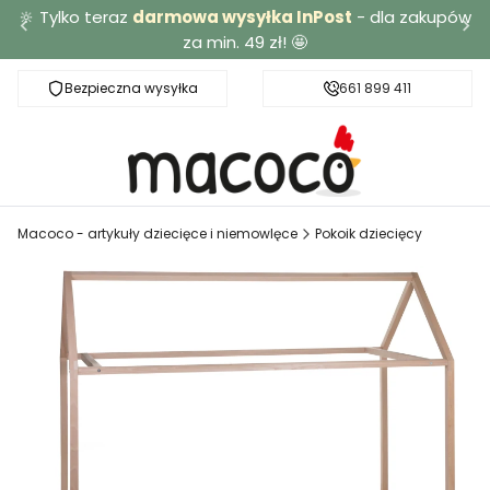
🔆 Tylko teraz
darmowa wysyłka InPost
- dla zakupów
za min. 49 zł! 🤩
Bezpieczna wysyłka
Darmowa dostawa od 49 zł
661 899 411
Macoco - artykuły dziecięce i niemowlęce
Pokoik dziecięcy