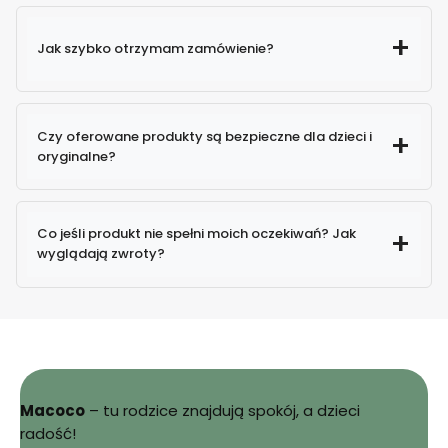
Jak szybko otrzymam zamówienie?
Czy oferowane produkty są bezpieczne dla dzieci i
oryginalne?
100% oryginalne produkty
Co jeśli produkt nie spełni moich oczekiwań? Jak
wyglądają zwroty?
Macoco
– tu rodzice znajdują spokój, a dzieci
Sprawdź
radość!
szczegóły zwrotów i reklamacji