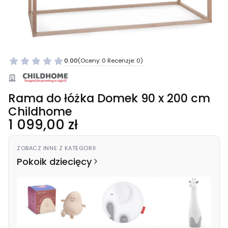
0.00
(Oceny: 0 Recenzje: 0)
Rama do łóżka Domek 90 x 200 cm
Childhome
Cena
1 099,00 zł
ZOBACZ INNE Z KATEGORII
Pokoik dziecięcy