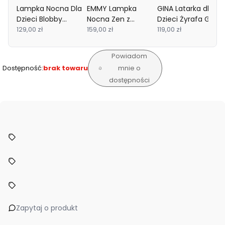
Lampka Nocna Dla
EMMY Lampka
GINA Latarka dla
Dzieci Blobby
Nocna Zen z
Dzieci Żyrafa Grey
ergoPouch
129,00 zł
Funkcją Oddechu
159,00 zł
Zazu
119,00 zł
Zazu
Powiadom
Dostępność:
brak towaru
mnie o
dostępności
Zapytaj o produkt