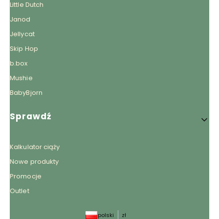
Little Dutch
Janod
Jellycat
Skip Hop
b.box
Mushie
BabyBjorn
Sprawdź
Kalkulator ciąży
Nowe produkty
Promocje
Outlet
polski
zł