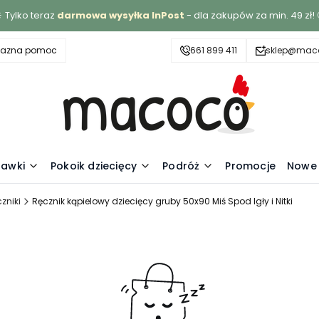
 Tylko teraz
darmowa wysyłka InPost
- dla zakupów za min. 49 zł! 
yjazna pomoc
661 899 411
sklep@maco
awki
Pokoik dziecięcy
Podróż
Promocje
Nowe 
zniki
Ręcznik kąpielowy dziecięcy gruby 50x90 Miś Spod Igły i Nitki