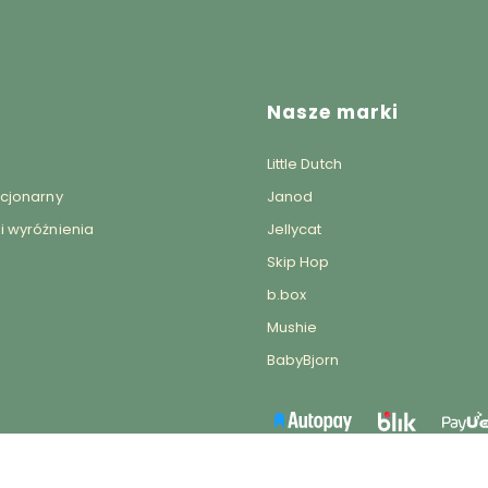
Nasze marki
Little Dutch
acjonarny
Janod
i wyróżnienia
Jellycat
Skip Hop
b.box
Mushie
BabyBjorn