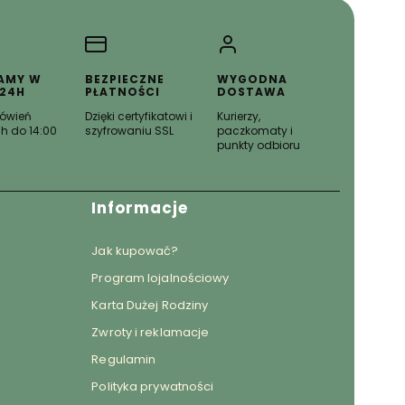
AMY W
BEZPIECZNE
WYGODNA
 24H
PŁATNOŚCI
DOSTAWA
ówień
Dzięki certyfikatowi i
Kurierzy,
h do 14:00
szyfrowaniu SSL
paczkomaty i
punkty odbioru
Informacje
Jak kupować?
Program lojalnościowy
Karta Dużej Rodziny
Zwroty i reklamacje
Regulamin
Polityka prywatności