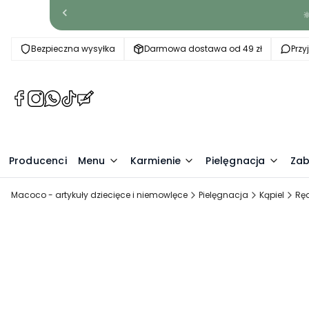

Bezpieczna wysyłka
Darmowa dostawa od 49 zł
Prz
(Otwiera
(Otwiera
(Otwiera
(Otwiera
(Otwiera
się
się
się
się
się
w
w
w
w
w
nowej
nowej
nowej
nowej
nowej
Producenci
karcie)
karcie)
karcie)
karcie)
Menu
karcie)
Karmienie
Pielęgnacja
Zab
Macoco - artykuły dziecięce i niemowlęce
Pielęgnacja
Kąpiel
Ręc