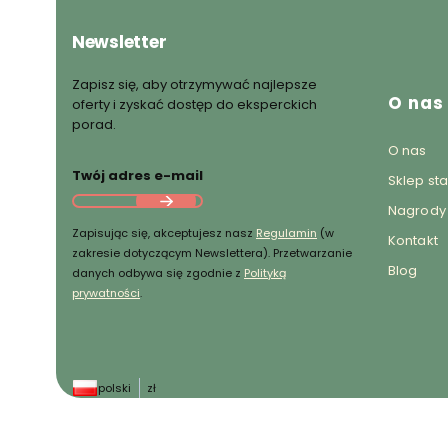
Newsletter
Zapisz się, aby otrzymywać najlepsze
O nas
oferty i zyskać dostęp do eksperckich
porad.
O nas
Twój adres e-mail
Sklep st
Nagrody 
Zapisując się, akceptujesz nasz
Regulamin
(w
Kontakt
zakresie dotyczącym Newslettera). Przetwarzanie
Blog
danych odbywa się zgodnie z
Polityką
prywatności
.
polski
zł