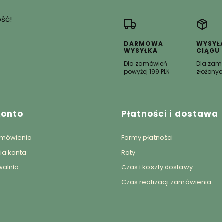
ość!
DARMOWA
WYSYŁ
WYSYŁKA
CIĄGU
Dla zamówień
Dla zam
powyżej 199 PLN
złożonyc
w stopce
konto
Płatności i dostawa
amówienia
Formy płatności
ia konta
Raty
walnia
Czas i koszty dostawy
Czas realizacji zamówienia