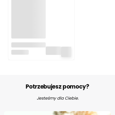
Silikonowe kółka,
zawieszka
BO JUNGLE
gryzak 6 sztuk
Bo Jungle
Potrzebujesz pomocy?
Jesteśmy dla Ciebie.