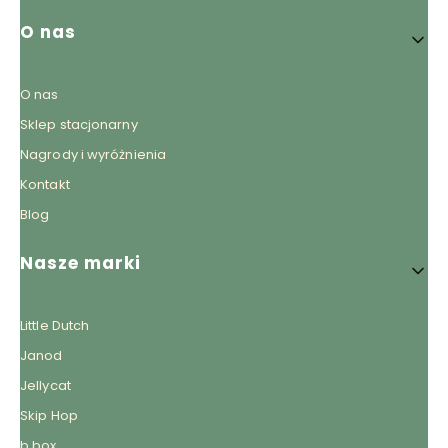
O nas
O nas
Sklep stacjonarny
Nagrody i wyróżnienia
Kontakt
Blog
Nasze marki
Little Dutch
Janod
Jellycat
Skip Hop
b.box