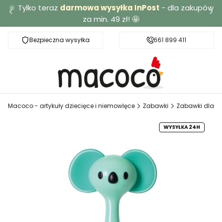
🔆 Tylko teraz
darmowa wysyłka InPost
- dla zakupów
za min. 49 zł! 🤩
Bezpieczna wysyłka
Darmowa dostawa od 49 zł
661 899 411
Macoco - artykuły dziecięce i niemowlęce
Zabawki
Zabawki dla n
WYSYŁKA 24H