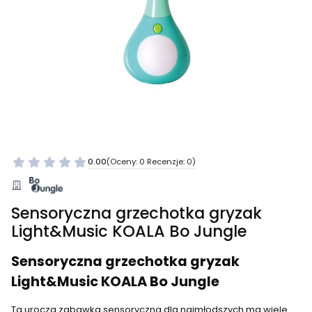
0.00
(Oceny: 0 Recenzje: 0)
Sensoryczna grzechotka gryzak
Light&Music KOALA Bo Jungle
Sensoryczna grzechotka gryzak
Light&Music KOALA Bo Jungle
Ta urocza zabawka sensoryczna dla najmłodszych ma wiele