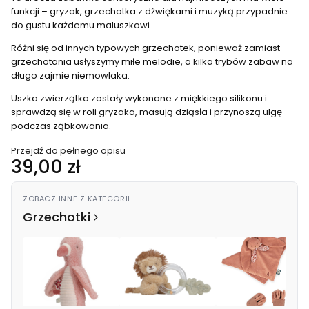
funkcji – gryzak, grzechotka z dźwiękami i muzyką przypadnie
do gustu każdemu maluszkowi.
Różni się od innych typowych grzechotek, ponieważ zamiast
grzechotania usłyszymy miłe melodie, a kilka trybów zabaw na
długo zajmie niemowlaka.
Uszka zwierzątka zostały wykonane z miękkiego silikonu i
sprawdzą się w roli gryzaka, masują dziąsła i przynoszą ulgę
podczas ząbkowania.
Przejdź do pełnego opisu
Cena
39,00 zł
ZOBACZ INNE Z KATEGORII
Grzechotki