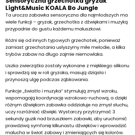
Sensoryczna grzechotka gryzak
Light&Music KOALA Bo Jungle
Ta urocza zabawka sensoryczna dla najmłodszych ma
wiele funkcji – gryzak, grzechotka z dźwiękami i muzyką
przypadnie do gustu każdemu maluszkowi.
Różni się od innych typowych grzechotek, ponieważ
zamiast grzechotania usłyszymy miłe melodie, a kilka
trybów zabaw na długo zajmie niemowlaka.
Uszka zwierzątka zostały wykonane z miękkiego silikonu
i sprawdzą się w roli gryzaka, masują dziąsła i
przynoszą ulgę podczas ząbkowania.
Funkcje „światło i muzyka” stymulują zmysł wzroku,
wspomagają koordynację wzrokowo-ruchową, a dzięki
różnym dźwiękom zabawka oddziałuje na zmysł słuchu,
uczy rozróżniać dźwięki. Wystarczy przytrzymać 3
sekundy guzik nad brzuszkiem zabawki, aby uruchomić
prawdziwą symfonię kilkunastu dźwięków i wprowadzić
malucha w świat zabawy i zmieniających się kolorów.