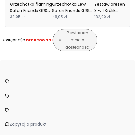
Grzechotka flaming
Grzechotka Lew
Zestaw prezentow
Safari Friends GRS
Safari Friends GRS
3 w 1 Królik
Little Dutch
38,95 zł
Little Dutch
48,95 zł
komforter + gryzak
182,00 zł
+ buciki ceglany
kolekcja Lapinoo
Powiadom
Kaloo
Dostępność:
brak towaru
mnie o
dostępności
Zapytaj o produkt