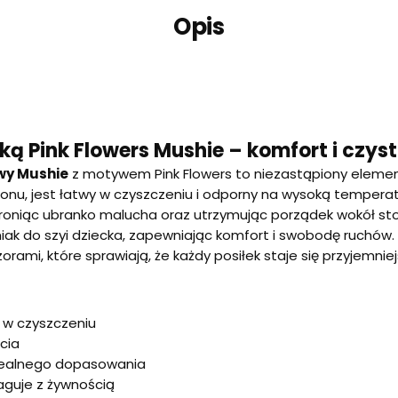
Opis
onką Pink Flowers Mushie – komfort i czy
owy Mushie
z motywem Pink Flowers to niezastąpiony elemen
ikonu, jest łatwy w czyszczeniu i odporny na wysoką tempera
chroniąc ubranko malucha oraz utrzymując porządek wokół st
iak do szyi dziecka, zapewniając komfort i swobodę ruchów. 
mi, które sprawiają, że każdy posiłek staje się przyjemniej
 w czyszczeniu
icia
idealnego dopasowania
aguje z żywnością