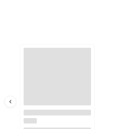
Śliniak silikonowy z kieszonką
Pale Mauve Mushie
MUSHIE