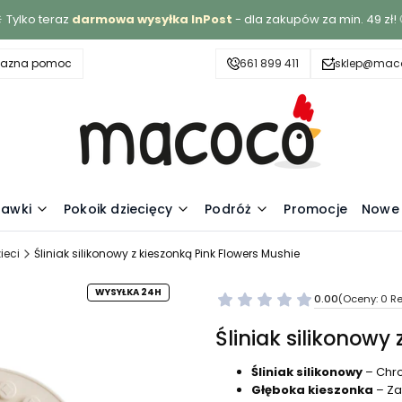
 Tylko teraz
darmowa wysyłka InPost
- dla zakupów za min. 49 zł! 
yjazna pomoc
661 899 411
sklep@maco
awki
Pokoik dziecięcy
Podróż
Promocje
Nowe 
ieci
Śliniak silikonowy z kieszonką Pink Flowers Mushie
WYSYŁKA 24H
0.00
(Oceny: 0 Re
Śliniak silikonowy
Śliniak silikonowy
– Chro
Głęboka kieszonka
– Za