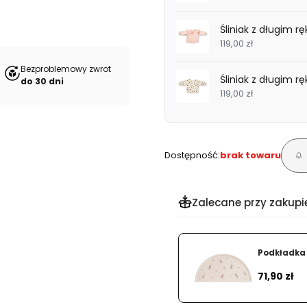
Śliniak z długim 
119,00 zł
Bezproblemowy zwrot
Śliniak z długim 
do 30 dni
119,00 zł
Dostępność:
brak towaru
Zalecane przy zakupi
Podkładka s
Cena
71,90 zł