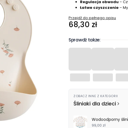
Regulacja obwodu
– Czt
Łatwe czyszczenie
– My
Przejdź do pełnego opisu
Cena
68,30 zł
Sprawdź także:
ZOBACZ INNE Z KATEGORII
Śliniaki dla dzieci
Wodoodporny ślini
99,00 zł