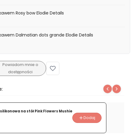
rękawem Rosy bow Elodie Details
rękawem Dalmatian dots grande Elodie Details
Powiadom mnie o
dostępności
e:
ilikonowa na stół Pink Flowers Mushie
Dodaj