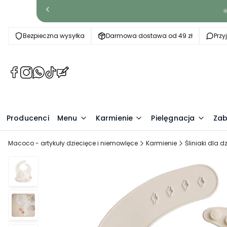

Bezpieczna wysyłka
Darmowa dostawa od 49 zł
Prz
(Otwiera
(Otwiera
(Otwiera
(Otwiera
(Otwiera
się
się
się
się
się
w
w
w
w
w
nowej
nowej
nowej
nowej
nowej
Producenci
karcie)
karcie)
karcie)
karcie)
Menu
karcie)
Karmienie
Pielęgnacja
Zab
Macoco - artykuły dziecięce i niemowlęce
Karmienie
Śliniaki dla dz