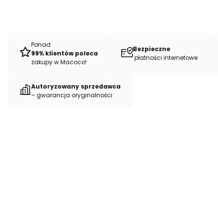
Ponad
Bezpieczne
99% klientów poleca
płatności internetowe
zakupy w Macoco!
Autoryzowany sprzedawca
– gwarancja oryginalności