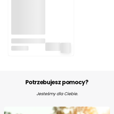
Silikonowe kółka,
zawieszka
BO JUNGLE
gryzak 6 sztuk
Bo Jungle
Potrzebujesz pomocy?
Jesteśmy dla Ciebie.