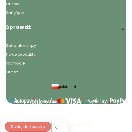
Mushie
BabyBjorn
Sprawdź
Kalkulator ciąży
Nowe produkty
Promocje
Outlet
polski
zł
Sklep internetowy
Shoper.pl
Dodaj do koszyka