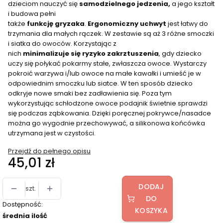
dzieciom nauczyć się
samodzielnego jedzenia,
a jego kształt
i budowa pełni
także
funkcję
gryzaka
.
Ergonomiczny
uchwyt
jest łatwy do
trzymania dla małych rączek. W zestawie są aż 3 różne smoczki
i siatka do owoców. Korzystając z
nich
minimalizuje
się
ryzyko
zakrztuszenia
, gdy dziecko
uczy się połykać pokarmy stałe, zwłaszcza owoce. Wystarczy
pokroić warzywa i/lub owoce na małe kawałki i umieść je w
odpowiednim smoczku lub siatce. W ten sposób dziecko
odkryje nowe smaki bez zadławienia się. Poza tym
wykorzystując schłodzone owoce podajnik świetnie sprawdzi
się podczas ząbkowania. Dzięki poręcznej pokrywce/nasadce
można go wygodnie przechowywać, a silikonowa końcówka
utrzymana jest w czystości.
Przejdź do pełnego opisu
Cena
45,01 zł
DODAJ
szt.
DO
Dostępność:
KOSZYKA
średnia ilość