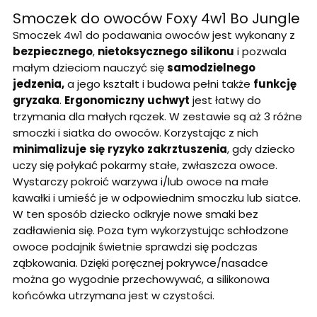
Smoczek do owoców Foxy 4w1 Bo Jungle
Smoczek 4w1 do podawania owoców jest wykonany z
bezpiecznego
,
nietoksycznego
silikonu
i pozwala
małym dzieciom nauczyć się
samodzielnego
jedzenia,
a jego kształt i budowa pełni także
funkcję
gryzaka
.
Ergonomiczny
uchwyt
jest łatwy do
trzymania dla małych rączek. W zestawie są aż 3 różne
smoczki i siatka do owoców. Korzystając z nich
minimalizuje
się
ryzyko
zakrztuszenia
, gdy dziecko
uczy się połykać pokarmy stałe, zwłaszcza owoce.
Wystarczy pokroić warzywa i/lub owoce na małe
kawałki i umieść je w odpowiednim smoczku lub siatce.
W ten sposób dziecko odkryje nowe smaki bez
zadławienia się. Poza tym wykorzystując schłodzone
owoce podajnik świetnie sprawdzi się podczas
ząbkowania. Dzięki poręcznej pokrywce/nasadce
można go wygodnie przechowywać, a silikonowa
końcówka utrzymana jest w czystości.