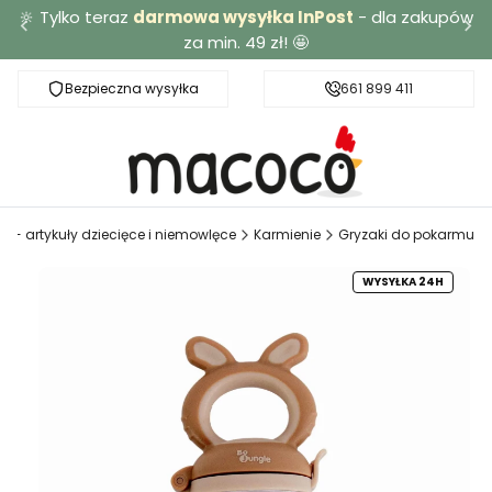
🔆 Tylko teraz
darmowa wysyłka InPost
- dla zakupów
za min. 49 zł! 🤩
Bezpieczna wysyłka
Darmowa dostawa od 49 zł
661 899 411
 - artykuły dziecięce i niemowlęce
Karmienie
Gryzaki do pokarmu
WYSYŁKA 24H