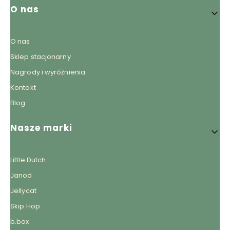
O nas
O nas
Sklep stacjonarny
Nagrody i wyróżnienia
Kontakt
Blog
Nasze marki
Little Dutch
Janod
Jellycat
Skip Hop
b.box