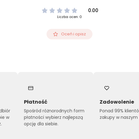
0.00
Liczba ocen: 0
Oceń i opisz
Płatność
Zadowolenie
dbiór
Spośród różnorodnych form
Ponad 99% klient
pie w
płatności wybierz najlepszą
zakupy w naszym s
.
opcję dla siebie.