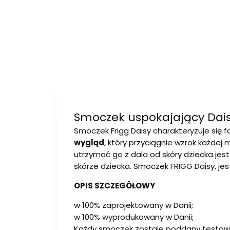
Smoczek uspokajający Dai
Smoczek Frigg Daisy charakteryzuje się fa
wygląd
, który przyciągnie wzrok każde
utrzymać go z dala od skóry dziecka jes
skórze dziecka. Smoczek FRIGG Daisy, jes
OPIS SZCZEGÓŁOWY
w 100% zaprojektowany w Danii;
w 100% wyprodukowany w Danii;
Każdy smoczek zostaje poddany testowi n