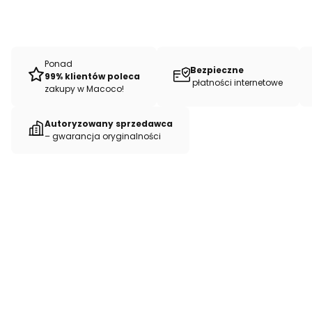
Ponad
Bezpieczne
99% klientów poleca
płatności internetowe
zakupy w Macoco!
Autoryzowany sprzedawca
– gwarancja oryginalności