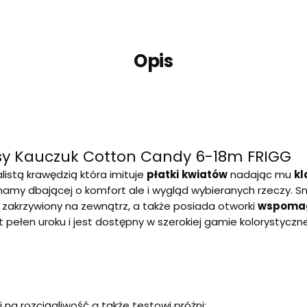
Opis
sy Kauczuk Cotton Candy 6-18m FRIGG
listą krawędzią która imituje
płatki
kwiatów
nadając mu
kl
j mamy dbającej o komfort ale i wygląd wybieranych rzeczy.
t zakrzywiony na zewnątrz, a także posiada otworki
wspoma
t pełen uroku i jest dostępny w szerokiej gamie kolorystyczne
a rozciągliwość a także testowi próżni;