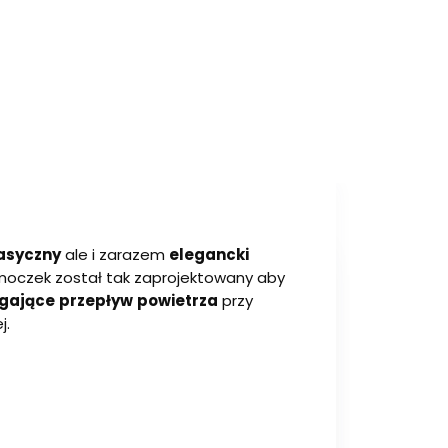
asyczny
ale i zarazem
elegancki
 Smoczek został tak zaprojektowany aby
gające
przepływ
powietrza
przy
j.