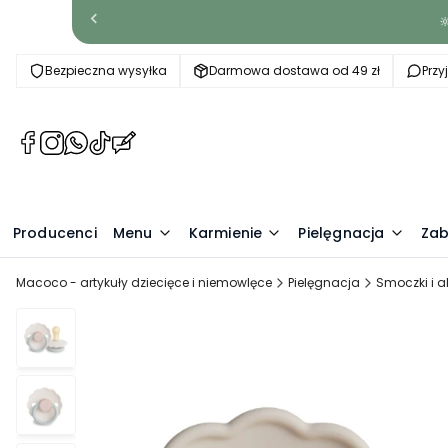

Bezpieczna wysyłka
Darmowa dostawa od 49 zł
Prz
(Otwiera
(Otwiera
(Otwiera
(Otwiera
(Otwiera
się
się
się
się
się
w
w
w
w
w
nowej
nowej
nowej
nowej
nowej
Producenci
karcie)
karcie)
karcie)
karcie)
Menu
karcie)
Karmienie
Pielęgnacja
Zab
Macoco - artykuły dziecięce i niemowlęce
Pielęgnacja
Smoczki i a