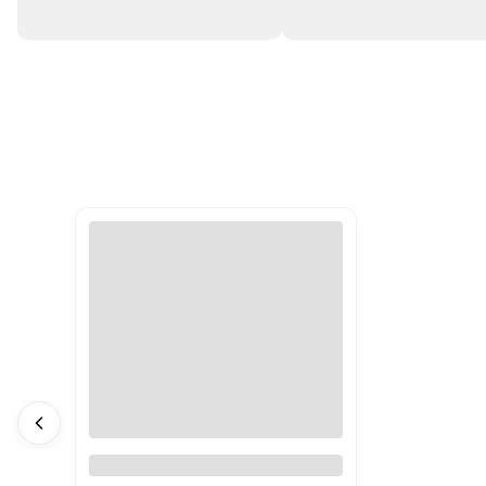
Pluszak obciążeniowy
Nietoperz Berkeley Hugimals