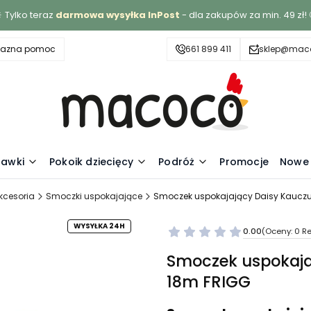
 Tylko teraz
darmowa wysyłka InPost
- dla zakupów za min. 49 zł! 
yjazna pomoc
661 899 411
sklep@maco
awki
Pokoik dziecięcy
Podróż
Promocje
Nowe 
kcesoria
Smoczki uspokajające
Smoczek uspokajający Daisy Kaucz
WYSYŁKA 24H
0.00
(Oceny: 0 Re
Smoczek uspokaja
18m FRIGG