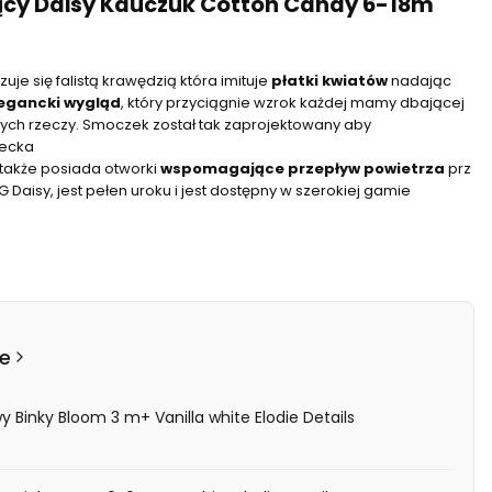
cy Daisy Kauczuk Cotton Candy 6-18m
je się falistą krawędzią która imituje
płatki
kwiatów
nadając
egancki
wygląd
, który przyciągnie wzrok każdej mamy dbającej
nych rzeczy. Smoczek został tak zaprojektowany aby
iecka
 także posiada otworki
wspomagające
przepływ
powietrza
prz
 Daisy, jest pełen uroku i jest dostępny w szerokiej gamie
e
 Binky Bloom 3 m+ Vanilla white Elodie Details