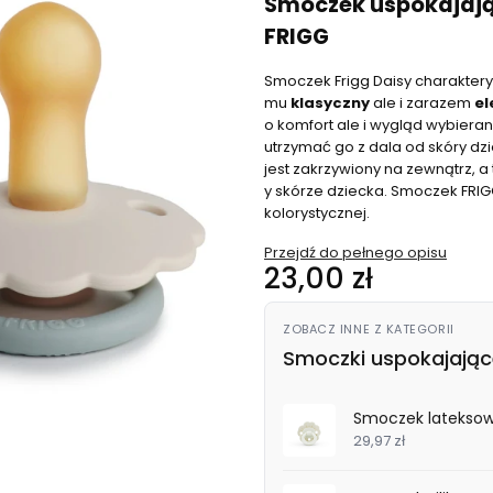
Smoczek uspokajają
FRIGG
Smoczek Frigg Daisy charakteryzu
mu
klasyczny
ale i zarazem
el
o komfort ale i wygląd wybiera
utrzymać go z dala od skóry dz
jest zakrzywiony na zewnątrz, a
y skórze dziecka. Smoczek FRIGG
kolorystycznej.
Przejdź do pełnego opisu
Cena
23,00 zł
ZOBACZ INNE Z KATEGORII
Smoczki uspokajając
Smoczek lateksowy
29,97 zł