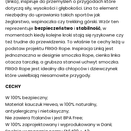
(linka), inspiruje do przemyśleń o przygodach które
dotyczą siły, wysokości i głębokości. Lina to element
niezbędny do uprawiania takich sportów jak
żeglarstwo, wspinaczka czy trekking górski. Wzór ten
reprezentuje
bezpieczeństwo
i
stabilność
, w
momentach kiedy kolejne kroki stają się ryzykowne czy
też trudne do przewidzenia. To właśnie te cechy leżą u
podstaw projektu FRIGG Rope. Inspiracja Linką jest
jednoznaczna w designie smoczka Rope, cienka linka
otacza tarczkę, a grubsza stanowi uchwyt smoczka.
FRIGG Rope jest idealny dla chłopców i dziewczynek
które uwielbiają niesamowite przygody.
CECHY
W 100% bezpieczny;
Materiał: kauczuk Hevea, w 100% naturalny,
antyalergiczny i nietoksyczny;
Nie zawiera ftalanów i jest BPA Free;
W 100% zaprojektowany i wyprodukowany w Danii;