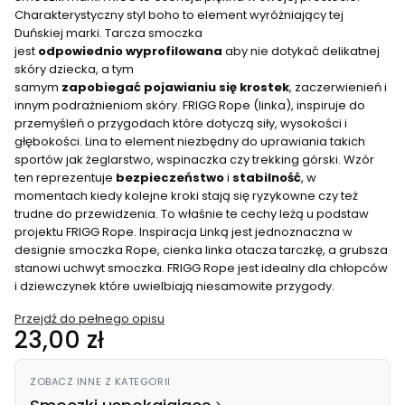
Charakterystyczny styl boho to element wyróżniający tej
Duńskiej marki. Tarcza smoczka
jest
odpowiednio
wyprofilowana
aby nie dotykać delikatnej
skóry dziecka, a tym
samym
zapobiegać
pojawianiu
się
krostek
, zaczerwienień i
innym podrażnieniom skóry. FRIGG Rope (linka), inspiruje do
przemyśleń o przygodach które dotyczą siły, wysokości i
głębokości. Lina to element niezbędny do uprawiania takich
sportów jak żeglarstwo, wspinaczka czy trekking górski. Wzór
ten reprezentuje
bezpieczeństwo
i
stabilność
, w
momentach kiedy kolejne kroki stają się ryzykowne czy też
trudne do przewidzenia. To właśnie te cechy leżą u podstaw
projektu FRIGG Rope. Inspiracja Linką jest jednoznaczna w
designie smoczka Rope, cienka linka otacza tarczkę, a grubsza
stanowi uchwyt smoczka. FRIGG Rope jest idealny dla chłopców
i dziewczynek które uwielbiają niesamowite przygody.
Przejdź do pełnego opisu
Cena
23,00 zł
ZOBACZ INNE Z KATEGORII