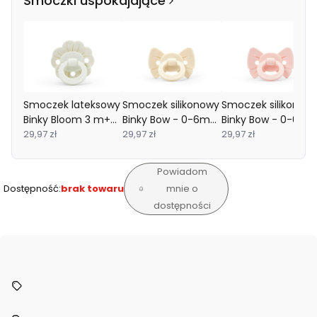
Smoczki uspokajające
Smoczek lateksowy
Smoczek silikonowy
Smoczek silikonow
Binky Bloom 3 m+
Binky Bow - 0-6m
Binky Bow - 0-6 m
Vanilla white Elodie
29,97 zł
Oat white Elodie
29,97 zł
misty pink Elodie
29,97 zł
Details
Details
Details
Powiadom
Dostępność:
brak towaru
mnie o
dostępności