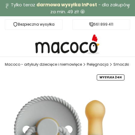
🔆 Tylko teraz
darmowa wysyłka InPost
- dla zakupów
za min. 49 zł! 🤩
Bezpieczna wysyłka
Darmowa dostawa od 49 zł
661 899 411
Macoco - artykuły dziecięce i niemowlęce
Pielęgnacja
Smoczki i a
WYSYŁKA 24H