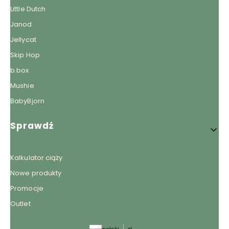
Little Dutch
Janod
Jellycat
Skip Hop
b.box
Mushie
BabyBjorn
Sprawdź
Kalkulator ciąży
Nowe produkty
Promocje
Outlet