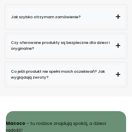
Jak szybko otrzymam zamówienie?
Czy oferowane produkty są bezpieczne dla dzieci i
oryginalne?
100% oryginalne produkty
Co jeśli produkt nie spełni moich oczekiwań? Jak
wyglądają zwroty?
Macoco
– tu rodzice znajdują spokój, a dzieci
Sprawdź
radość!