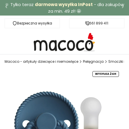
🔆 Tylko teraz
darmowa wysyłka InPost
- dla zakupów
za min. 49 zł! 🤩
Bezpieczna wysyłka
Darmowa dostawa od 49 zł
661 899 411
Macoco - artykuły dziecięce i niemowlęce
Pielęgnacja
Smoczki i a
WYSYŁKA 24H