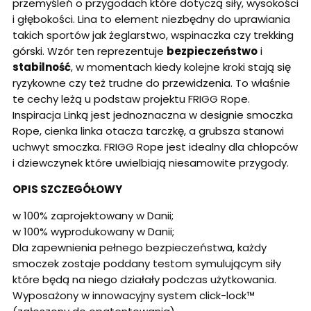
przemyśleń o przygodach które dotyczą siły, wysokości
i głębokości. Lina to element niezbędny do uprawiania
takich sportów jak żeglarstwo, wspinaczka czy trekking
górski. Wzór ten reprezentuje
bezpieczeństwo
i
stabilność
, w momentach kiedy kolejne kroki stają się
ryzykowne czy też trudne do przewidzenia. To właśnie
te cechy leżą u podstaw projektu FRIGG Rope.
Inspiracja Linką jest jednoznaczna w designie smoczka
Rope, cienka linka otacza tarczkę, a grubsza stanowi
uchwyt smoczka. FRIGG Rope jest idealny dla chłopców
i dziewczynek które uwielbiają niesamowite przygody.
OPIS SZCZEGÓŁOWY
w 100% zaprojektowany w Danii;
w 100% wyprodukowany w Danii;
Dla zapewnienia pełnego bezpieczeństwa, każdy
smoczek zostaje poddany testom symulującym siły
które będą na niego działały podczas użytkowania.
Wyposażony w innowacyjny system click-lock™