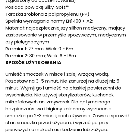
(zgłoszony do opatentowania)
Posiada powłokę Silky-Soft™
Tarczka zrobiona z polipropylenu (PP)
Spełnia wymagania normy EN1400 + A2;
Materiał: najbezpieczniejszy silikon medyczny, mający
zastosowanie w przemyśle spożywczym, medycznym
czy pielęgnacyjnym
Rozmiar 1: 27 mm; Wiek: 0 - 6m.
Rozmiar 2: 30 mm; Wiek: 6 - 18m.
SPOSÓB UŻYTKOWANIA
Umieść smoczek w misce i zalej wrzącą wodą.
Pozostaw na 3-5 minut. Nie zanurzaj na dłużej niż 5
minut. Wyjmij go i umieść na płaskiej powierzchni do
wyschnięcia. Nie używaj sterylizatorów, kuchenek
mikrofalowych ani zmywarek. Dla optymalnego
bezpieczeństwa i higieny zalecamy wyrzucenie
smoczka po 2-3 miesiącach używania. Zawsze sprawdź
stan smoczka przed użyciem, i wyrzuć go przy
pierwszych oznakach uszkodzenia lub zużycia.