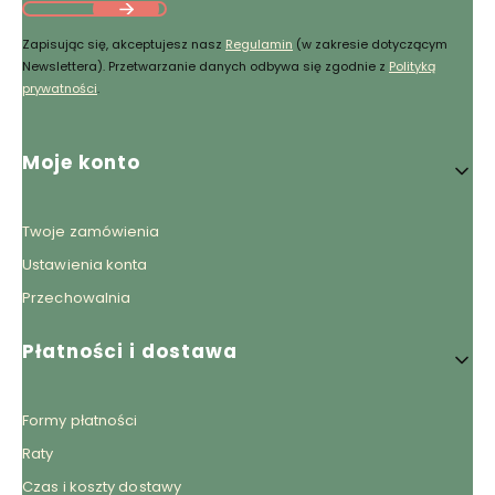
Zapisując się, akceptujesz nasz
Regulamin
(w zakresie dotyczącym
Newslettera). Przetwarzanie danych odbywa się zgodnie z
Polityką
prywatności
.
Linki w stopce
Moje konto
Twoje zamówienia
Ustawienia konta
Przechowalnia
Płatności i dostawa
Formy płatności
Raty
Czas i koszty dostawy