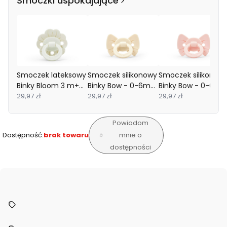
Smoczki uspokajające
Smoczek lateksowy
Smoczek silikonowy
Smoczek silikonow
Binky Bloom 3 m+
Binky Bow - 0-6m
Binky Bow - 0-6 m
Vanilla white Elodie
29,97 zł
Oat white Elodie
29,97 zł
misty pink Elodie
29,97 zł
Details
Details
Details
Powiadom
Dostępność:
brak towaru
mnie o
dostępności