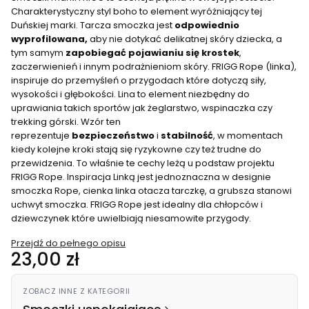
Charakterystyczny styl boho to element wyróżniający tej
Duńskiej marki. Tarcza smoczka jest
odpowiednio
wyprofilowana,
aby nie dotykać delikatnej skóry dziecka, a
tym samym
zapobiegać pojawianiu się krostek
,
zaczerwienień i innym podrażnieniom skóry. FRIGG Rope (linka),
inspiruje do przemyśleń o przygodach które dotyczą siły,
wysokości i głębokości. Lina to element niezbędny do
uprawiania takich sportów jak żeglarstwo, wspinaczka czy
trekking górski. Wzór ten
reprezentuje
bezpieczeństwo
i
stabilność
, w momentach
kiedy kolejne kroki stają się ryzykowne czy też trudne do
przewidzenia. To właśnie te cechy leżą u podstaw projektu
FRIGG Rope. Inspiracja Linką jest jednoznaczna w designie
smoczka Rope, cienka linka otacza tarczkę, a grubsza stanowi
uchwyt smoczka. FRIGG Rope jest idealny dla chłopców i
dziewczynek które uwielbiają niesamowite przygody.
Przejdź do pełnego opisu
Cena
23,00 zł
ZOBACZ INNE Z KATEGORII