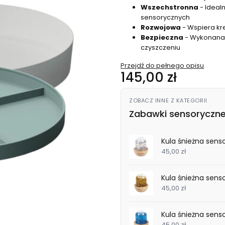
Wszechstronna
- Idealn
sensorycznych
Rozwojowa
- Wspiera kr
Bezpieczna
- Wykonana z
czyszczeniu
Przejdź do pełnego opisu
Cena
145,00 zł
ZOBACZ INNE Z KATEGORII
Zabawki sensoryczne
Kula śnieżna sen
45,00 zł
Kula śnieżna sens
45,00 zł
Kula śnieżna sens
45,00 zł