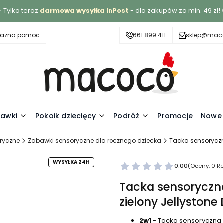
 Tylko teraz
darmowa wysyłka InPost
- dla zakupów za min. 49 zł! 
yjazna pomoc
661 899 411
sklep@maco
awki
Pokoik dziecięcy
Podróż
Promocje
Nowe 
ryczne
Zabawki sensoryczne dla rocznego dziecka
Tacka sensoryczna
WYSYŁKA 24H
0.00
(Oceny: 0 Re
Tacka sensoryczna
zielony Jellystone
2w1
- Tacka sensoryczna 