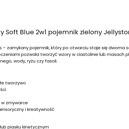
y Soft Blue 2w1 pojemnik zielony Jellys
ns – zamykany pojemnik, który po otwarciu staje się dwoma
tłoczeniami pozwala tworzyć wzory w ciastolinie lub masach 
nego, wody, ryżu czy fasoli.
ałe tworzywo
ści
b w zmywarce
sensoryczny i kreatywność
 lub piasku kinetycznym