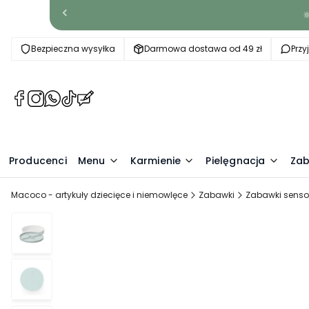

Bezpieczna wysyłka
Darmowa dostawa od 49 zł
Prz
(Otwiera
(Otwiera
(Otwiera
(Otwiera
(Otwiera
się
się
się
się
się
w
w
w
w
w
nowej
nowej
nowej
nowej
nowej
Producenci
karcie)
karcie)
karcie)
karcie)
Menu
karcie)
Karmienie
Pielęgnacja
Zab
Macoco - artykuły dziecięce i niemowlęce
Zabawki
Zabawki senso