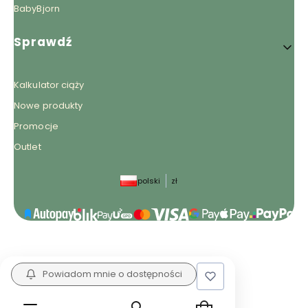
BabyBjorn
Sprawdź
Kalkulator ciąży
Nowe produkty
Promocje
Outlet
polski
zł
Sklep internetowy
Shoper.pl
Powiadom mnie o dostępności
Produkty w koszyku: 0