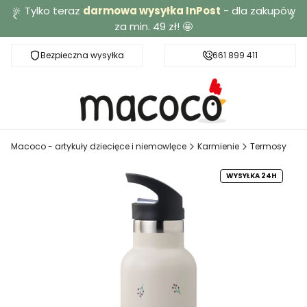
🔆 Tylko teraz
darmowa wysyłka InPost
- dla zakupów
za min. 49 zł! 🤩
Bezpieczna wysyłka
Darmowa dostawa od 49 zł
661 899 411
Macoco - artykuły dziecięce i niemowlęce
Karmienie
Termosy
WYSYŁKA 24H