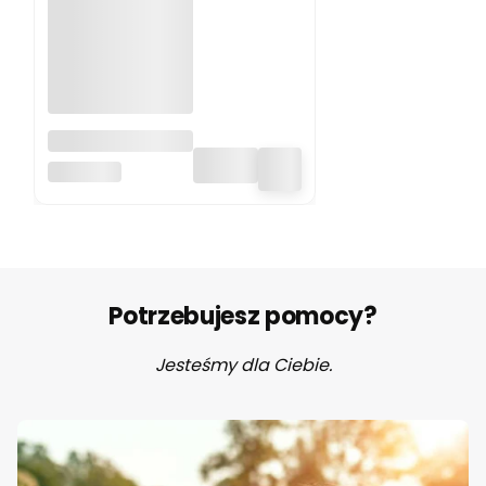
Silikonowe kółka,
zawieszka
BO JUNGLE
gryzak 6 sztuk
Bo Jungle
Potrzebujesz pomocy?
Jesteśmy dla Ciebie.