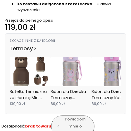
Do zestawu dołączona szczoteczka
– Ułatwia
czyszczenie
Przejdź do pełnego opisu
Cena
119,00 zł
ZOBACZ INNE Z KATEGORII
Termosy
Butelka termiczna
Bidon dla Dziecka
Bidon dla Dziecka
ze słomką Mini
Termiczny
Termiczny Kot
Bestie Brązowy
139,00 zł
Jednorożec 350ml
89,00 zł
350ml Besties
89,00 zł
Niedźwiedź 200 ml
Besties Squad Skip
Squad Skip Hop
Asobu
Hop
Powiadom
Dostępność:
brak towaru
mnie o