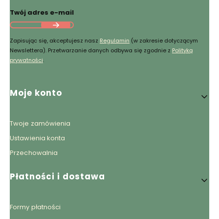
Twój adres e-mail
Zapisując się, akceptujesz nasz
Regulamin
(w zakresie dotyczącym
Newslettera). Przetwarzanie danych odbywa się zgodnie z
Polityką
prywatności
.
Linki w stopce
Moje konto
Twoje zamówienia
Ustawienia konta
Przechowalnia
Płatności i dostawa
Formy płatności