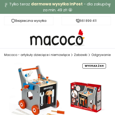
🔆 Tylko teraz
darmowa wysyłka InPost
- dla zakupów
za min. 49 zł! 🤩
Bezpieczna wysyłka
Darmowa dostawa od 49 zł
661 899 411
Macoco - artykuły dziecięce i niemowlęce
Zabawki
Odgrywanie ró
WYSYŁKA 24H