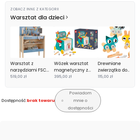
ZOBACZ INNE Z KATEGORII
Warsztat dla dzieci
Warsztat z
Wózek warsztat
Drewniane
narzędziami FSC
magnetyczny z
zwierzątka do
Little Dutch
519,00 zł
narzędziami Robot
395,00 zł
składania Brico'Kids
115,00 zł
Brico ‘Kids 18m+
3+ Janod
Janod
Powiadom
Dostępność:
brak towaru
mnie o
dostępności