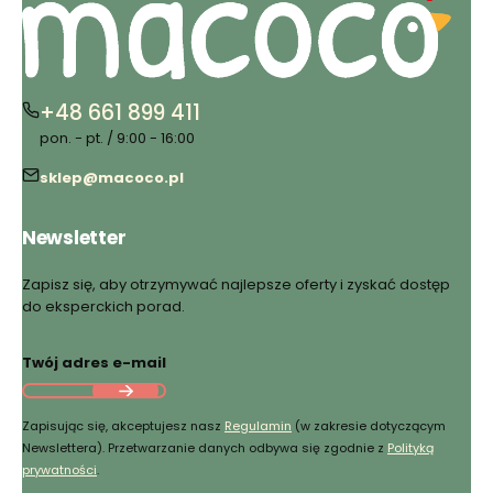
+48 661 899 411
pon. - pt. / 9:00 - 16:00
sklep@macoco.pl
Newsletter
Zapisz się, aby otrzymywać najlepsze oferty i zyskać dostęp
do eksperckich porad.
Twój adres e-mail
Zapisując się, akceptujesz nasz
Regulamin
(w zakresie dotyczącym
Newslettera). Przetwarzanie danych odbywa się zgodnie z
Polityką
prywatności
.