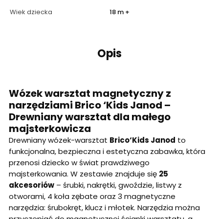
Wiek dziecka
18 m +
Opis
Wózek warsztat magnetyczny z
narzędziami Brico ‘Kids Janod –
Drewniany warsztat dla małego
majsterkowicza
Drewniany wózek-warsztat
Brico‘Kids Janod
to
funkcjonalna, bezpieczna i estetyczna zabawka, która
przenosi dziecko w świat prawdziwego
majsterkowania. W zestawie znajduje się
25
akcesoriów
– śrubki, nakrętki, gwoździe, listwy z
otworami, 4 koła zębate oraz 3 magnetyczne
narzędzia: śrubokręt, klucz i młotek. Narzędzia można
przyczepiać do magnetycznej ścianki warsztatu, a