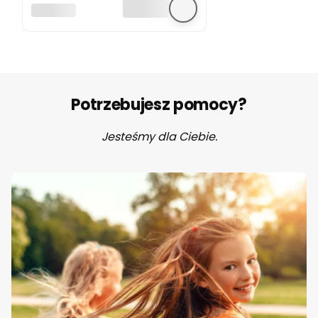
obciążeniowy
HUGIMALS
Pingwin Pax
Hugimals
Potrzebujesz pomocy?
Jesteśmy dla Ciebie.