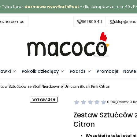
 Tylko teraz
darmowa wysyłka InPost
- dla zakupów za min. 49 zł! 
yjazna pomoc
661 899 411
sklep@maco
awki
Pokoik dziecięcy
Podróż
Promocje
Nowe 
taw Sztućców ze Stali Nierdzewnej Unicorn Blush Pink Citron
WYSYŁKA 24H
0.00
(Oceny: 0 Re
Zestaw Sztućców z
Citron
Wysokiej jakości stal 