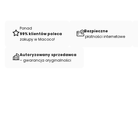
Ponad
Bezpieczne
99% klientów poleca
płatności internetowe
zakupy w Macoco!
Autoryzowany sprzedawca
– gwarancja oryginalności