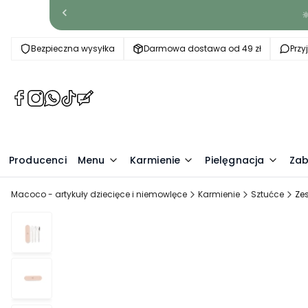

Bezpieczna wysyłka
Darmowa dostawa od 49 zł
Prz
(Otwiera
(Otwiera
(Otwiera
(Otwiera
(Otwiera
się
się
się
się
się
w
w
w
w
w
nowej
nowej
nowej
nowej
nowej
Producenci
karcie)
karcie)
karcie)
karcie)
Menu
karcie)
Karmienie
Pielęgnacja
Zab
Macoco - artykuły dziecięce i niemowlęce
Karmienie
Sztućce
Zes