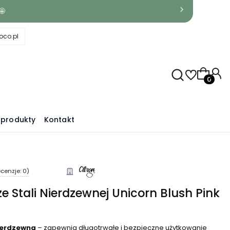
🤩
co.pl
Produkty
produkty
Kontakt
cenzje: 0)
e Stali Nierdzewnej Unicorn Blush Pink
nierdzewna
– zapewnia długotrwałe i bezpieczne użytkowanie