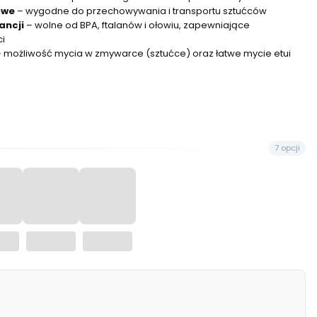
owe
– wygodne do przechowywania i transportu sztućców
ancji
– wolne od BPA, ftalanów i ołowiu, zapewniające
i
 możliwość mycia w zmywarce (sztućce) oraz łatwe mycie etui
7 opcji