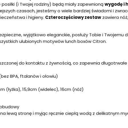
 posiłki (i Twojej rodziny) będą miały zapewnioną
wygodę i h
jszych czasach, jesteśmy o wiele bardziej świadomi i zwra
eczeństwa i higieny.
Czteroczęściowy zestaw
zawiera nóż,
ezpieczne, wyjątkowo eleganckie, posłuży Tobie i Twojemu dz
zystkich ulubionych motywów lunch boxów Citron.
szczonej do kontaktu z żywnością, co zapewnia długotrwałe
ez BPA, ftalanów i ołowiu)
cm (łyżka), 15,9cm (widelec), 16cm (nóż)
j obudowy
 na lewą stronę i myjąc ręcznie ciepłą wodą z delikatnym m