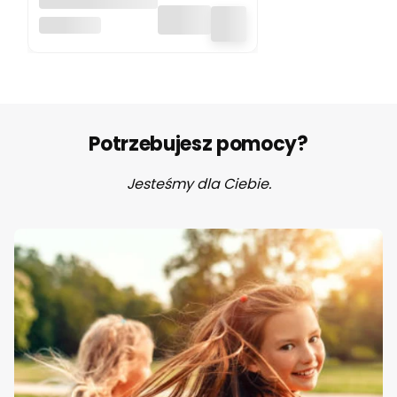
dla dzieci Trixie
TRIXIE BABY
Baby
Potrzebujesz pomocy?
Jesteśmy dla Ciebie.