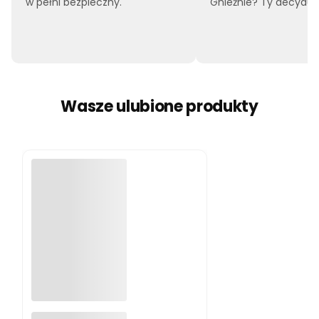
w pełni bezpieczny.
Gnieźnie? Ty decyduje
Wasze ulubione produkty
Małpka Plecak