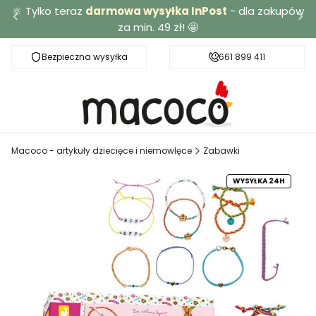
🔆 Tylko teraz
darmowa wysyłka InPost
- dla zakupów
za min. 49 zł! 🤩
Bezpieczna wysyłka
Darmowa dostawa od 49 zł
661 899 411
Macoco - artykuły dziecięce i niemowlęce
Zabawki
WYSYŁKA 24H