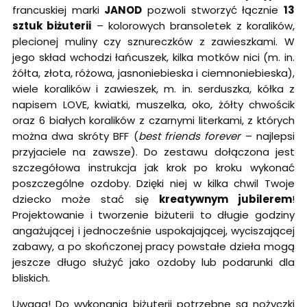
francuskiej marki
JANOD
pozwoli stworzyć łącznie
13
sztuk biżuterii
– kolorowych bransoletek z koralików,
plecionej muliny czy sznureczków z zawieszkami. W
jego skład wchodzi łańcuszek, kilka motków nici (m. in.
żółta, złota, różowa, jasnoniebieska i ciemnoniebieska),
wiele koralików i zawieszek, m. in. serduszka, kółka z
napisem LOVE, kwiatki, muszelka, oko, żółty chwościk
oraz 6 białych koralików z czarnymi literkami, z których
można dwa skróty BFF (
best friends forever
– najlepsi
przyjaciele na zawsze). Do zestawu dołączona jest
szczegółowa instrukcja jak krok po kroku wykonać
poszczególne ozdoby. Dzięki niej w kilka chwil Twoje
dziecko może stać się
kreatywnym jubilerem
!
Projektowanie i tworzenie biżuterii to długie godziny
angażującej i jednocześnie uspokajającej, wyciszającej
zabawy, a po skończonej pracy powstałe dzieła mogą
jeszcze długo służyć jako ozdoby lub podarunki dla
bliskich.
Uwaga! Do wykonania biżuterii potrzebne są nożyczki