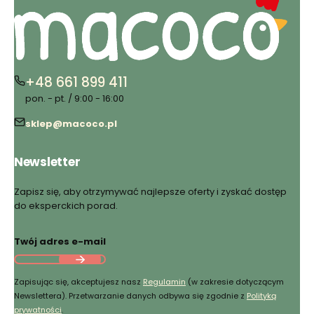
+48 661 899 411
pon. - pt. / 9:00 - 16:00
sklep@macoco.pl
Newsletter
Zapisz się, aby otrzymywać najlepsze oferty i zyskać dostęp
do eksperckich porad.
Twój adres e-mail
Zapisując się, akceptujesz nasz
Regulamin
(w zakresie dotyczącym
Newslettera). Przetwarzanie danych odbywa się zgodnie z
Polityką
prywatności
.