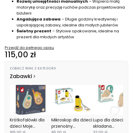
Rozwój umiejętności manualnych
– Wspiera małą
motorykę oraz precyzję ruchów podczas projektowania
biżuterii
Angażująca zabawa
– Długie godziny kreatywnej i
uspokajającej zabawy, idealne dla małych jubilerów
Świetny prezent
– Stylowe opakowanie, idealne na
prezent dla młodych artystów
Przejdź do pełnego opisu
Cena
115,00 zł
ZOBACZ INNE Z KATEGORII
Zabawki
Krótkofalówki dla
Mikroskop dla dzieci
Lupa dla dzieci
dzieci Moje
przenośny
składana
pierwsze walkie
165,00 zł
kieszonkowy 3+
95,00 zł
kieszonkowa 3+
32,00 zł