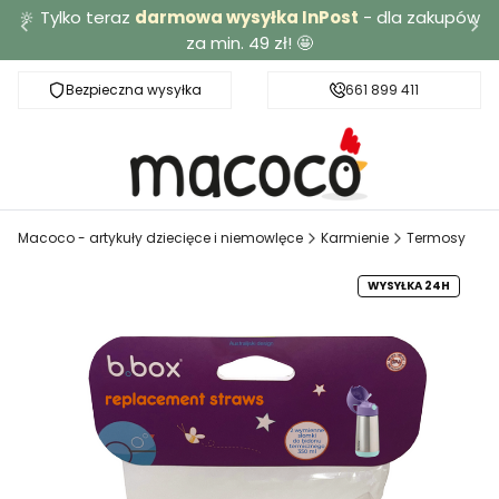
🔆 Tylko teraz
darmowa wysyłka InPost
- dla zakupów
za min. 49 zł! 🤩
Bezpieczna wysyłka
Darmowa dostawa od 49 zł
661 899 411
Macoco - artykuły dziecięce i niemowlęce
Karmienie
Termosy
WYSYŁKA 24H