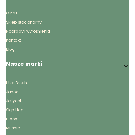
O nas
Sklep stacjonarny
Nagrody i wyróżnienia
Kontakt
Blog
Nasze marki
Little Dutch
Janod
Jellycat
Skip Hop
b.box
Mushie