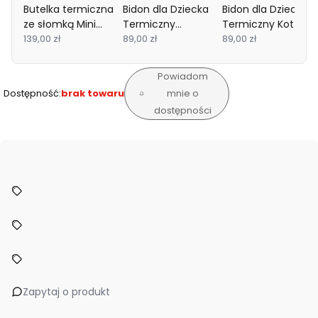
Butelka termiczna
Bidon dla Dziecka
Bidon dla Dziecka
ze słomką Mini
Termiczny
Termiczny Kot
Bestie Brązowy
139,00 zł
Jednorożec 350ml
89,00 zł
350ml Besties
89,00 zł
Niedźwiedź 200 ml
Besties Squad Skip
Squad Skip Hop
Asobu
Hop
Powiadom
Dostępność:
brak towaru
mnie o
dostępności
Zapytaj o produkt