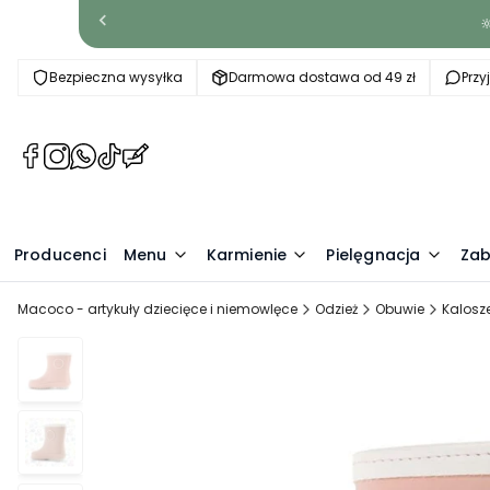

Bezpieczna wysyłka
Darmowa dostawa od 49 zł
Prz
(Otwiera
(Otwiera
(Otwiera
(Otwiera
(Otwiera
się
się
się
się
się
w
w
w
w
w
nowej
nowej
nowej
nowej
nowej
Producenci
karcie)
karcie)
karcie)
karcie)
Menu
karcie)
Karmienie
Pielęgnacja
Zab
Macoco - artykuły dziecięce i niemowlęce
Odzież
Obuwie
Kalosz