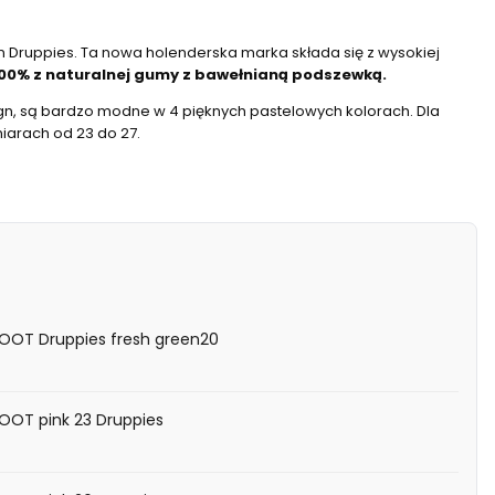
n Druppies. Ta nowa holenderska marka składa się z wysokiej
00% z naturalnej gumy z bawełnianą podszewką.
ign, są bardzo modne w 4 pięknych pastelowych kolorach. Dla
iarach od 23 do 27.
BOOT Druppies fresh green20
OOT pink 23 Druppies