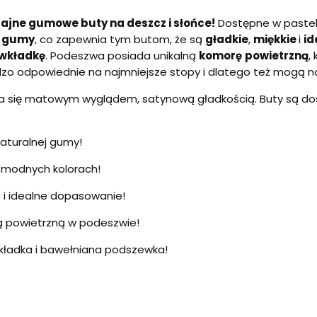
fajne gumowe buty na deszcz i słońce!
Dostępne w pastel
j gumy
, co zapewnia tym butom, że są
gładkie
,
miękkie
i
id
wkładkę
. Podeszwa posiada unikalną
komorę
powietrzną
,
rdzo odpowiednie na najmniejsze stopy i dlatego też mogą nos
a się matowym wyglądem, satynową gładkością. Buty są do
aturalnej gumy!
 modnych kolorach!
 i idealne dopasowanie!
ą powietrzną w podeszwie!
ładka i bawełniana podszewka!