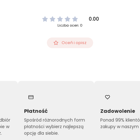
0.00
Liczba ocen: 0
Oceń i opisz
Płatność
Zadowolenie
dbiór
Spośród różnorodnych form
Ponad 99% klient
pie w
płatności wybierz najlepszą
zakupy w naszym s
.
opcję dla siebie.