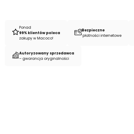
Ponad
Bezpieczne
99% klientów poleca
płatności internetowe
zakupy w Macoco!
Autoryzowany sprzedawca
– gwarancja oryginalności