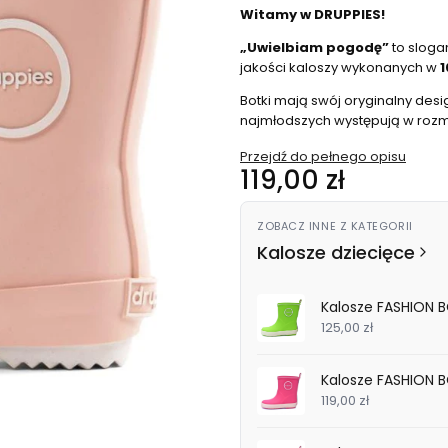
Witamy w DRUPPIES!
„Uwielbiam pogodę”
to sloga
jakości kaloszy wykonanych w
1
Botki mają swój oryginalny des
najmłodszych występują w rozm
Przejdź do pełnego opisu
Cena
119,00 zł
ZOBACZ INNE Z KATEGORII
Kalosze dziecięce
Kalosze FASHION 
125,00 zł
Kalosze FASHION B
119,00 zł