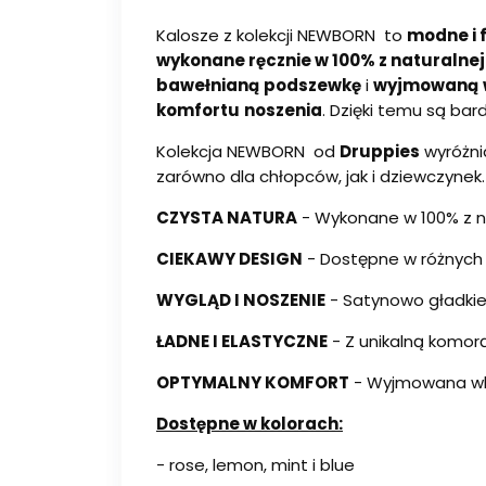
Kalosze z kolekcji NEWBORN to
modne i 
wykonane ręcznie w 100% z naturalne
bawełnianą
podszewkę
i
wyjmowaną
komfortu
noszenia
. Dzięki temu są ba
Kolekcja NEWBORN od
Druppies
wyróżni
zarówno dla chłopców, jak i dziewczynek.
CZYSTA NATURA
- Wykonane w 100% z n
CIEKAWY DESIGN
- Dostępne w różnych
WYGLĄD I NOSZENIE
- Satynowo gładkie
ŁADNE I ELASTYCZNE
- Z unikalną komor
OPTYMALNY KOMFORT
- Wyjmowana wk
Dostępne w kolorach:
- rose, lemon, mint i blue