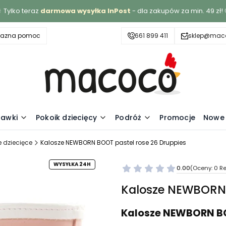
 Tylko teraz
darmowa wysyłka InPost
- dla zakupów za min. 49 zł! 
yjazna pomoc
661 899 411
sklep@maco
awki
Pokoik dziecięcy
Podróż
Promocje
Nowe 
e dziecięce
Kalosze NEWBORN BOOT pastel rose 26 Druppies
WYSYŁKA 24H
0.00
(Oceny: 0 Re
Kalosze NEWBORN 
Kalosze NEWBORN BO